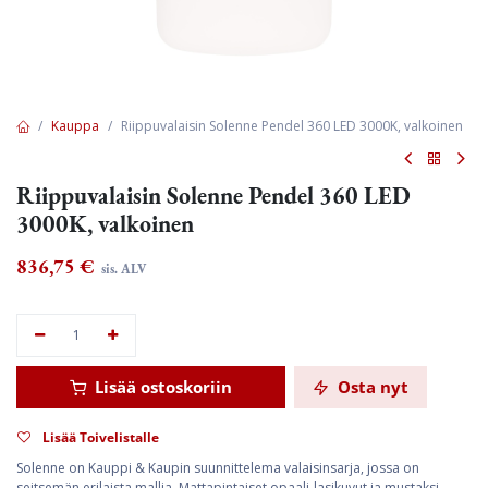
Kauppa
Riippuvalaisin Solenne Pendel 360 LED 3000K, valkoinen
Riippuvalaisin Solenne Pendel 360 LED
3000K, valkoinen
836,75
€
sis. ALV
Lisää ostoskoriin
Osta nyt
Lisää Toivelistalle
Solenne on Kauppi & Kaupin suunnittelema valaisinsarja, jossa on
seitsemän erilaista mallia. Mattapintaiset opaali-lasikuvut ja mustaksi