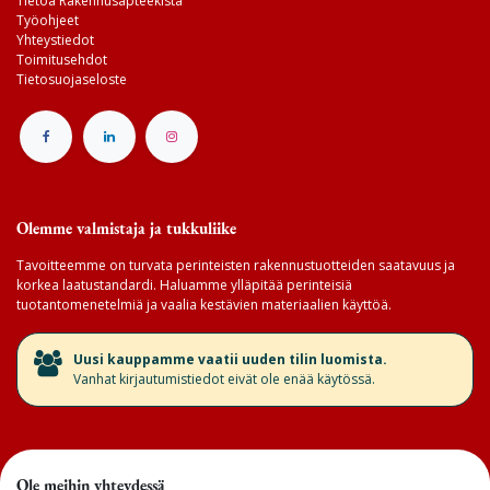
Tietoa Rakennusapteekista
Työohjeet
Yhteystiedot
Toimitusehdot
Tietosuojaseloste
Olemme valmistaja ja tukkuliike
Tavoitteemme on turvata perinteisten rakennustuotteiden saatavuus ja
korkea laatustandardi. Haluamme ylläpitää perinteisiä
tuotantomenetelmiä ja vaalia kestävien materiaalien käyttöä.
​Uusi kauppamme vaatii uuden tilin luomista.
Vanhat kirjautumistiedot eivät ole enää käytössä.
Ole meihin yhteydessä