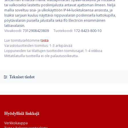
tai valkoiseksi lasitettu posliinijalusta antavat ajattoman ilmeen. Neljä
mallia soveltuu sisä- ja ulkokäyttöön IP44-luokituksensa ansiosta, ja
lisäksi sarjaan kuuluu näyttävä riippuvalaisin posliinisella kattokupilla,
pöytävalaisin puisella jalustalla sekä Ifö Electricin ensimmäinen
lattiavalaisin.
Viivakoodi:
7312908423809
Tuotekoodi:
172-8423-800-10
Lue toimitusehtomme
tästä
Varastotuotteiden toimitus: 1-3 arkipäivää
Loppuneiden tai tilattujen tuotteiden toimitusajat: 1-4 viikkoa
Mittatilatuilla tuotteilla ei ole palautusoikeutta.
Tekniset tiedot
Hyödyllisiä linkkejä
Verkkokauppa