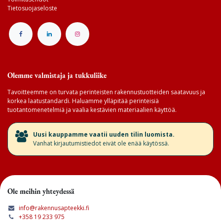
Tietosuojaseloste
Olemme valmistaja ja tukkuliike
Tavoitteemme on turvata perinteisten rakennustuotteiden saatavuus ja
korkea laatustandardi. Haluamme ylläpitää perinteisiä
tuotantomenetelmiä ja vaalia kestävien materiaalien käyttöä.
​Uusi kauppamme vaatii uuden tilin luomista.
Vanhat kirjautumistiedot eivät ole enää käytössä.
Ole meihin yhteydessä
info@rakennusapteekki.fi
+358 19 233 975