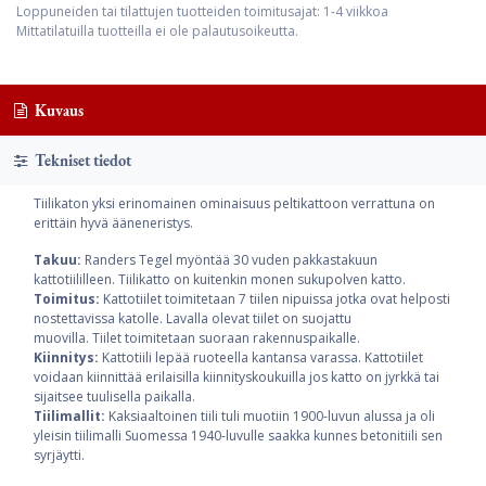
Loppuneiden tai tilattujen tuotteiden toimitusajat: 1-4 viikkoa
Mittatilatuilla tuotteilla ei ole palautusoikeutta.
Kuvaus
Tekniset tiedot
Tiilikaton yksi erinomainen ominaisuus peltikattoon verrattuna on
erittäin hyvä ääneneristys.
Takuu:
Randers Tegel myöntää 30 vuden pakkastakuun
kattotiililleen. Tiilikatto on kuitenkin monen sukupolven katto.
Toimitus:
Kattotiilet toimitetaan 7 tiilen nipuissa jotka ovat helposti
nostettavissa katolle. Lavalla olevat tiilet on suojattu
muovilla. Tiilet toimitetaan suoraan rakennuspaikalle.
Kiinnitys:
Kattotiili lepää ruoteella kantansa varassa. Kattotiilet
voidaan kiinnittää erilaisilla kiinnityskoukuilla jos katto on jyrkkä tai
sijaitsee tuulisella paikalla.
Tiilimallit:
Kaksiaaltoinen tiili tuli muotiin 1900-luvun alussa ja oli
yleisin tiilimalli Suomessa 1940-luvulle saakka kunnes betonitiili sen
syrjäytti.