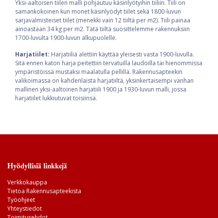
Yksi-aaltoisen tiilen malli pohjautuu käsinlyötyihin tiiliin. Tiili on
samankokoinen kun monet käsinlyödyt tiilet sekä 1800-luvun
sarjavalmisteiset tiilet (menekki vain 12 tiiltä per m2). Tiili painaa
ainoastaan 34 kg per m2. Tätä tiiltä suosittelemme rakennuksiin
1700-luvulta 1900-luvun alkupuolelle.
Harjatiilet:
Harjatiiliä alettiin käyttää yleisesti vasta 1900-luvulla.
Sitä ennen katon harja peitettiin tervatuilla laudoilla tai hienommissa
ympäristöissä mustaksi maalatulla pellillä. Rakennusapteekin
valikoimassa on kahdenlaista harjatiiltä, yksinkertaisempi vanhan
mallinen yksi-aaltoinen harjatiili 1900 ja 1930-luvun malli, jossa
harjatiilet lukkiutuvat toisiinsa.
Hyödyllisiä linkkejä
Verkkokauppa
Tietoa Rakennusapteekista
Työohjeet
Yhteystiedot
Toimitusehdot