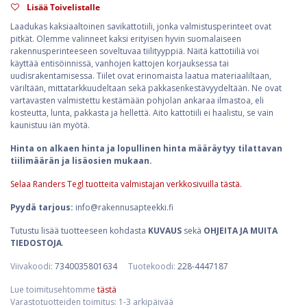
Lisää Toivelistalle
Laadukas kaksiaaltoinen savikattotiili, jonka valmistusperinteet ovat
pitkät. Olemme valinneet kaksi erityisen hyvin suomalaiseen
rakennusperinteeseen soveltuvaa tiilityyppiä. Näitä kattotiiliä voi
käyttää entisöinnissä, vanhojen kattojen korjauksessa tai
uudisrakentamisessa. Tiilet ovat erinomaista laatua materiaaliltaan,
väriltään, mittatarkkuudeltaan sekä pakkasenkestävyydeltään. Ne ovat
vartavasten valmistettu kestämään pohjolan ankaraa ilmastoa, eli
kosteutta, lunta, pakkasta ja hellettä. Aito kattotiili ei haalistu, se vain
kaunistuu iän myötä.
Hinta on alkaen hinta ja lopullinen hinta määräytyy tilattavan
tiilimäärän ja lisäosien mukaan.
Selaa Randers Tegl tuotteita valmistajan verkkosivuilla tästä.
Pyydä tarjous:
info@rakennusapteekki.fi
Tutustu lisää tuotteeseen kohdasta
KUVAUS
sekä
OHJEITA JA MUITA
TIEDOSTOJA
.
Viivakoodi:
7340035801634
Tuotekoodi:
228-4447187
Lue toimitusehtomme
tästä
Varastotuotteiden toimitus: 1-3 arkipäivää