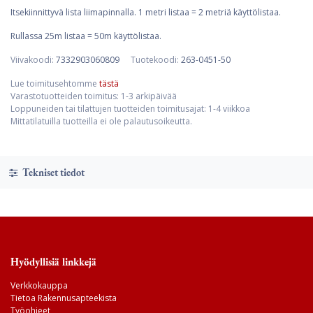
Itsekiinnittyvä lista liimapinnalla. 1 metri listaa = 2 metriä käyttölistaa.
Rullassa 25m listaa = 50m käyttölistaa.
Viivakoodi:
7332903060809
Tuotekoodi:
263-0451-50
Lue toimitusehtomme
tästä
Varastotuotteiden toimitus: 1-3 arkipäivää
Loppuneiden tai tilattujen tuotteiden toimitusajat: 1-4 viikkoa
Mittatilatuilla tuotteilla ei ole palautusoikeutta.
Tekniset tiedot
Hyödyllisiä linkkejä
Verkkokauppa
Tietoa Rakennusapteekista
Työohjeet