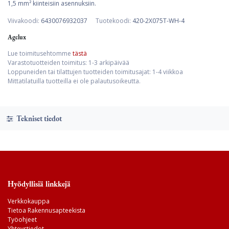
1,5 mm² kiinteisiin asennuksiin.
Viivakoodi:
6430076932037
Tuotekoodi:
420-2X075T-WH-4
Agelux
Lue toimitusehtomme
tästä
Varastotuotteiden toimitus: 1-3 arkipäivää
Loppuneiden tai tilattujen tuotteiden toimitusajat: 1-4 viikkoa
Mittatilatuilla tuotteilla ei ole palautusoikeutta.
Tekniset tiedot
Hyödyllisiä linkkejä
Verkkokauppa
Tietoa Rakennusapteekista
Työohjeet
Yhteystiedot