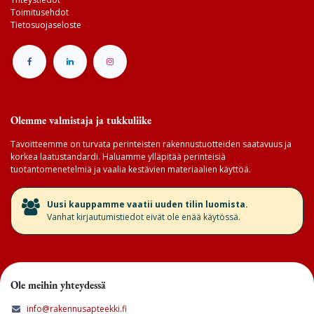
Toimitusehdot
Tietosuojaseloste
Olemme valmistaja ja tukkuliike
Tavoitteemme on turvata perinteisten rakennustuotteiden saatavuus ja
korkea laatustandardi. Haluamme ylläpitää perinteisiä
tuotantomenetelmiä ja vaalia kestävien materiaalien käyttöä.
​Uusi kauppamme vaatii uuden tilin luomista.
Vanhat kirjautumistiedot eivät ole enää käytössä.
Ole meihin yhteydessä
info@rakennusapteekki.fi