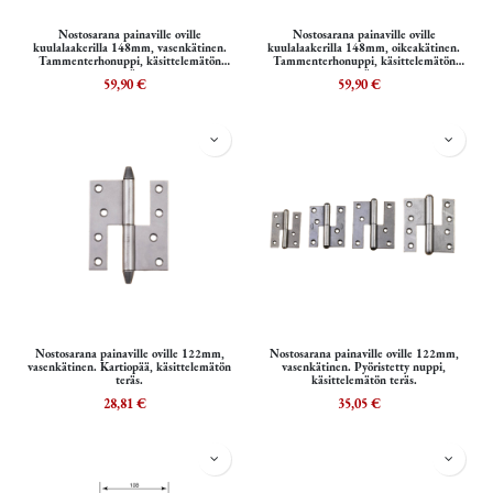
Nostosarana painaville oville
Nostosarana painaville oville
kuulalaakerilla 148mm, vasenkätinen.
kuulalaakerilla 148mm, oikeakätinen.
Tammenterhonuppi, käsittelemätön
Tammenterhonuppi, käsittelemätön
teräs.
teräs.
59,90
€
59,90
€
Nostosarana painaville oville 122mm,
Nostosarana painaville oville 122mm,
vasenkätinen. Kartiopää, käsittelemätön
vasenkätinen. Pyöristetty nuppi,
teräs.
käsittelemätön teräs.
28,81
€
35,05
€