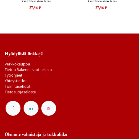
käsittelemätön teräs.
käsittelemätön teräs.
27,56
€
27,56
€
Hyödyllisiä linkkejä
Verkkokauppa
Tietoa Rakennusapteekista
Työohjeet
Yhteystiedot
Toimitusehdot
Tietosuojaseloste
Olemme valmistaja ja tukkuliike