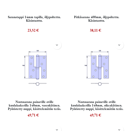
Saranatappi 14mm tapilla, öljypoltettu.
Pitkäsarana 400mm, öljypoltettu.
Käsintaottu.
Käsintaottu.
23,52
€
38,11
€
Nostosarana painaville oville
Nostosarana painaville oville
kuulalaakerilla 148mm, vasenkätinen.
kuulalaakerilla 148mm, oikeakätinen.
Pyöristetty nuppi, käsittelemätön teräs.
Pyöristetty nuppi, käsittelemätön teräs.
49,71
€
49,71
€