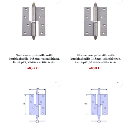
Nostosarana painaville oville
Nostosarana painaville oville
kuulalaakerilla 148mm, vasenkätinen.
kuulalaakerilla 148mm, oikeakätinen.
Kartiopää, käsittelemätön teräs.
Kartiopää, käsittelemätön teräs.
48,78
€
48,78
€