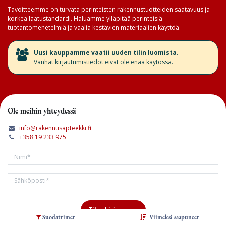
Tavoitteemme on turvata perinteisten rakennustuotteiden saatavuus ja
korkea laatustandardi. Haluamme ylläpitää perinteisiä
tuotantomenetelmiä ja vaalia kestävien materiaalien käyttöä.
​Uusi kauppamme vaatii uuden tilin luomista.
Vanhat kirjautumistiedot eivät ole enää käytössä.
Ole meihin yhteydessä
info@rakennusapteekki.fi
+358 19 233 975
Tilaa kirjeemme
Suodattimet
Viimeksi saapuneet