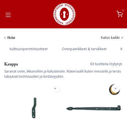
Siirry sisältöön
0
Katso kaikki
Helat
Kulttuuriperintötuotteet
Ovenpainikkeet & tarvikkeet
Keit
Kauppa
63 tuotteita löytynyt.
Saranat oviin, ikkunoihin ja kalusteisiin. Materiaalit kuten messinki ja teräs
takaavat toimivuuden ja kestävyyden.