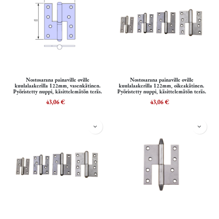
Nostosarana painaville oville
Nostosarana painaville oville
kuulalaakerilla 122mm, vasenkätinen.
kuulalaakerilla 122mm, oikeakätinen.
Pyöristetty nuppi, käsittelemätön teräs.
Pyöristetty nuppi, käsittelemätön teräs.
43,06
€
43,06
€