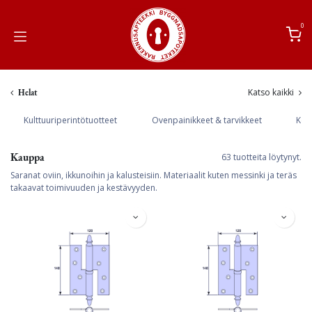
Siirry sisältöön
0
Katso kaikki
Helat
Kulttuuriperintötuotteet
Ovenpainikkeet & tarvikkeet
Keit
Kauppa
63 tuotteita löytynyt.
Saranat oviin, ikkunoihin ja kalusteisiin. Materiaalit kuten messinki ja teräs
takaavat toimivuuden ja kestävyyden.