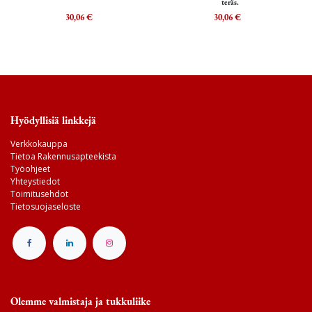
teräs.
30,06
€
30,06
€
Hyödyllisiä linkkejä
Verkkokauppa
Tietoa Rakennusapteekista
Työohjeet
Yhteystiedot
Toimitusehdot
Tietosuojaseloste
Olemme valmistaja ja tukkuliike