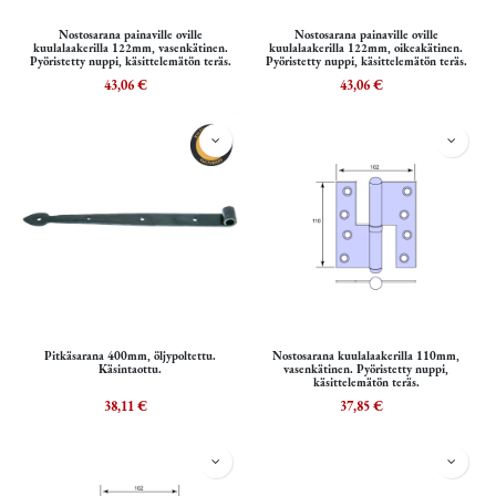
Nostosarana painaville oville
Nostosarana painaville oville
kuulalaakerilla 122mm, vasenkätinen.
kuulalaakerilla 122mm, oikeakätinen.
Pyöristetty nuppi, käsittelemätön teräs.
Pyöristetty nuppi, käsittelemätön teräs.
43,06
€
43,06
€
Pitkäsarana 400mm, öljypoltettu.
Nostosarana kuulalaakerilla 110mm,
Käsintaottu.
vasenkätinen. Pyöristetty nuppi,
käsittelemätön teräs.
38,11
€
37,85
€