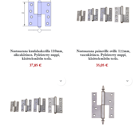
Nostosarana kuulalaakerilla 110mm,
Nostosarana painaville oville 122mm,
oikeakätinen. Pyöristetty nuppi,
vasenkätinen. Pyöristetty nuppi,
käsittelemätön teräs.
käsittelemätön teräs.
37,85
€
35,05
€