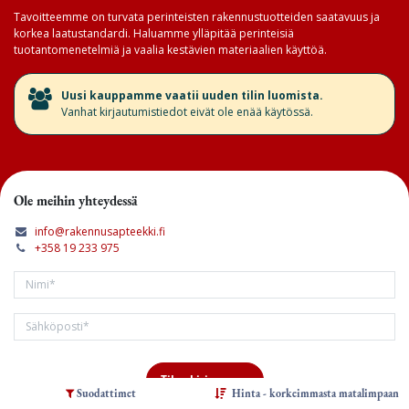
Tavoitteemme on turvata perinteisten rakennustuotteiden saatavuus ja
korkea laatustandardi. Haluamme ylläpitää perinteisiä
tuotantomenetelmiä ja vaalia kestävien materiaalien käyttöä.
​Uusi kauppamme vaatii uuden tilin luomista.
Vanhat kirjautumistiedot eivät ole enää käytössä.
Ole meihin yhteydessä
info@rakennusapteekki.fi
+358 19 233 975
Tilaa kirjeemme
Suodattimet
Hinta - korkeimmasta matalimpaan