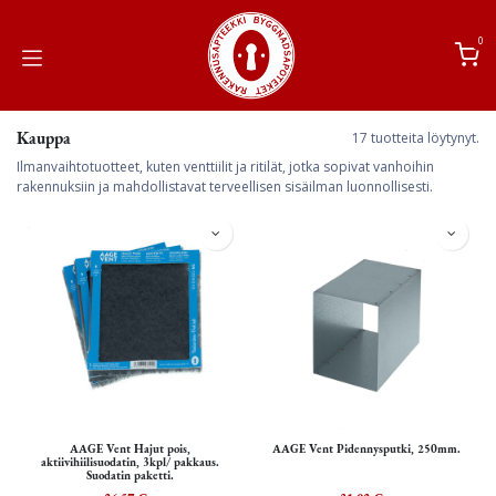
Siirry sisältöön
0
Kauppa
17 tuotteita löytynyt.
Ilmanvaihtotuotteet, kuten venttiilit ja ritilät, jotka sopivat vanhoihin
rakennuksiin ja mahdollistavat terveellisen sisäilman luonnollisesti.
AAGE Vent Hajut pois,
AAGE Vent Pidennysputki, 250mm.
aktiivihiilisuodatin, 3kpl/ pakkaus.
Suodatin paketti.