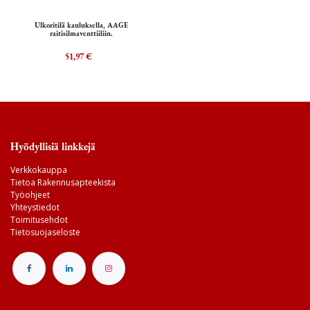
Ulkoritilä kauluksella, AAGE
raitisilmaventtiiliin.
51,97
€
Hyödyllisiä linkkejä
Verkkokauppa
Tietoa Rakennusapteekista
Työohjeet
Yhteystiedot
Toimitusehdot
Tietosuojaseloste