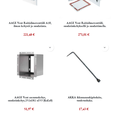
AAGE Vent Raitisilmaventtiili A20,
AAGE Vent Raitisilmaventtiili,
ilman kehystä ja suodatinta.
suodatinkehyksellä ja suodattimella.
221,48
€
271,01
€
AAGE Vent asennuskehys,
AKKA ikkunanaukipitolaita,
suodatinkehys,152x182 x153 (KxLxS)
tuuletushaka.
51,97
€
17,43
€