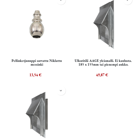
Pellinketjunuppi sorvattu Niklattu
Ulkoritilä AAGE yleismalli. Ei kaulusta.
messinki
185 x 155mm tai pienempi aukko.
13,54
€
49,87
€