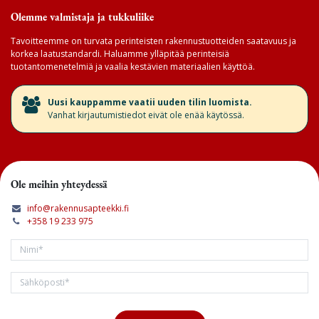
Olemme valmistaja ja tukkuliike
Tavoitteemme on turvata perinteisten rakennustuotteiden saatavuus ja
korkea laatustandardi. Haluamme ylläpitää perinteisiä
tuotantomenetelmiä ja vaalia kestävien materiaalien käyttöä.
​Uusi kauppamme vaatii uuden tilin luomista.
Vanhat kirjautumistiedot eivät ole enää käytössä.
Ole meihin yhteydessä
info@rakennusapteekki.fi
+358 19 233 975