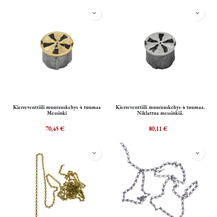
Kierreventtiili muurauskehys 4 tuumaa
Kierreventtiili muurauskehys 4 tuumaa.
Messinki
Niklattua messinkiä.
70,45
€
80,11
€