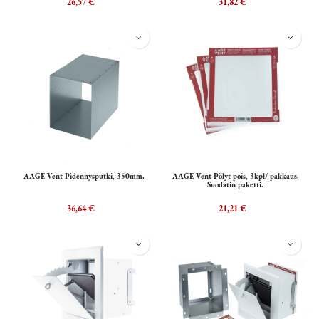
26,57
€
31,82
€
AAGE Vent Pidennysputki, 350mm.
AAGE Vent Pölyt pois, 3kpl/ pakkaus.
Suodatin paketti.
36,64
€
21,21
€