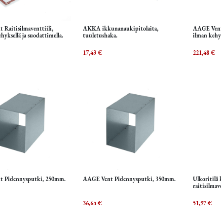
Raitisilmaventtiili,
AKKA ikkunanaukipitolaita,
AAGE Vent 
Lisää ostoskoriin
Lisää ostoskoriin
L
hyksellä ja suodattimella.
tuuletushaka.
ilman kehys
17,43
€
221,48
€
 Pidennysputki, 250mm.
AAGE Vent Pidennysputki, 350mm.
Ulkoritilä
Lisää ostoskoriin
Lisää ostoskoriin
L
raitisilmav
36,64
€
51,97
€