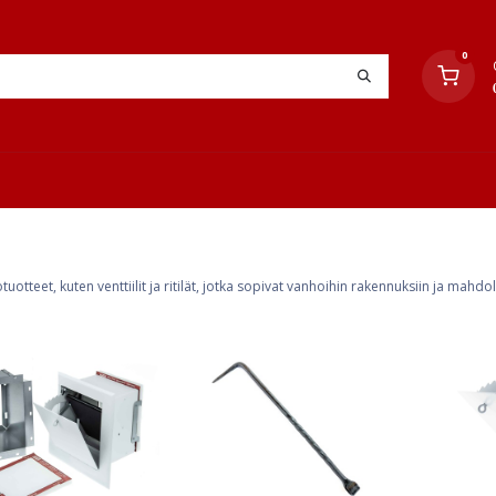
0
YHTEYSTIEDOT
TYÖOHJEET
JÄLLEENMYYJÄT
tuotteet, kuten venttiilit ja ritilät, jotka sopivat vanhoihin rakennuksiin ja mahdol