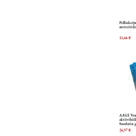
Pellinketj
metreittäi
11,66
€
AAGE Vent
aktiivihii
Suodatin p
26,57
€