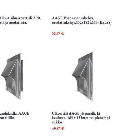
Raitisilmaventtiili A20,
AAGE Vent asennuskehys,
isää ostoskoriin
Lisää ostoskoriin
tä ja suodatinta.
suodatinkehys,152x182 x153 (KxLxS)
51,97
€
 kauluksella, AAGE
Ulkoritilä AAGE yleismalli. Ei
isää ostoskoriin
Lisää ostoskoriin
enttiiliin.
kaulusta. 185 x 155mm tai pienempi
aukko.
49,87
€