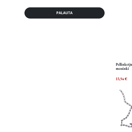
PALAUTA
Pellinketj
messinki
13,54
€