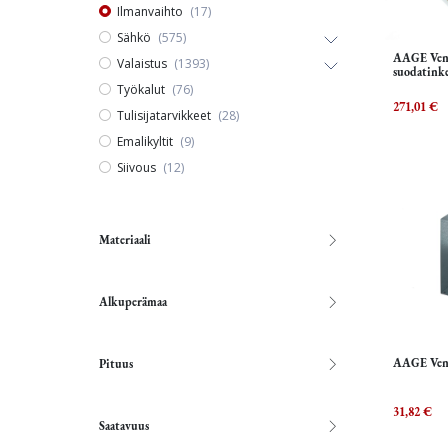
Ilmanvaihto
(17)
Sähkö
(575)
AAGE Vent 
Valaistus
(1393)
suodatinke
Työkalut
(76)
271,01
€
Tulisijatarvikkeet
(28)
Emalikyltit
(9)
Siivous
(12)
Materiaali
Alkuperämaa
AAGE Vent
Pituus
31,82
€
Saatavuus