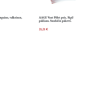
unpaino, valkoinen,
AAGE Vent Pölyt pois, 3kpl/
isää ostoskoriin
Lisää ostoskoriin
a
pakkaus. Suodatin paketti.
21,21
€