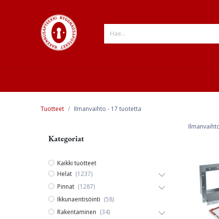
Siirry sisältöön
ESITTELY
VERKKOKAUPPA
INFO
Tuotteet
Ilmanvaihto
- 17 tuotetta
Ilmanvaihto
Kategoriat
Kaikki tuotteet
Helat
(1237)
Pinnat
(1287)
Ikkunaentisöinti
(58)
Rakentaminen
(34)