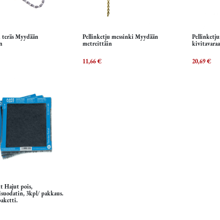
u teräs Myydään
Pellinketju messinki Myydään
Pellinketj
Lisää ostoskoriin
Lisää ostoskoriin
L
n
metreittäin
kivitavara
11,66
€
20,69
€
 Hajut pois,
Lisää ostoskoriin
lisuodatin, 3kpl/ pakkaus.
aketti.