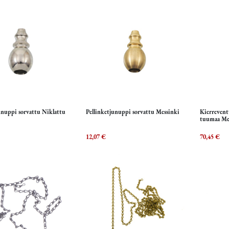
unuppi sorvattu Niklattu
Pellinketjunuppi sorvattu Messinki
Kierrevent
Lisää ostoskoriin
Lisää ostoskoriin
L
tuumaa Me
12,07
€
70,45
€