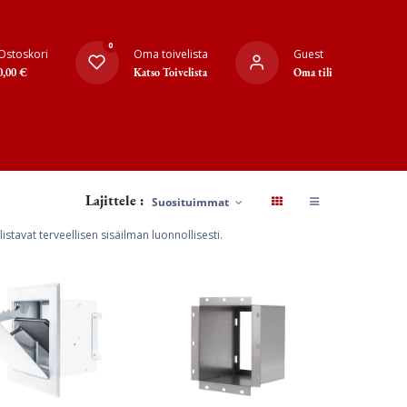
0
Ostoskori
Oma toivelista
Guest
0,00
€
Katso Toivelista
Oma tili
Lajittele :
Suosituimmat
listavat terveellisen sisäilman luonnollisesti.