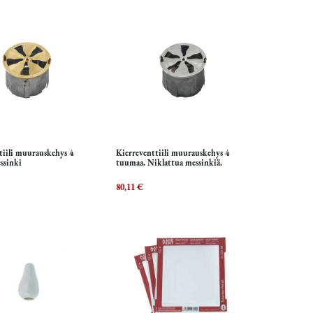
tiili muurauskehys 4
Kierreventtiili muurauskehys 4
isää ostoskoriin
Lisää ostoskoriin
ssinki
tuumaa. Niklattua messinkiä.
80,11
€