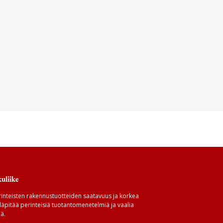
uliike
inteisten rakennustuotteiden saatavuus ja korkea
äpitää perinteisiä tuotantomenetelmiä ja vaalia
ä.