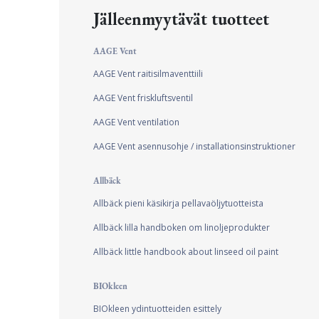
Jälleenmyytävät tuotteet
AAGE Vent
AAGE Vent raitisilmaventtiili
AAGE Vent friskluftsventil
AAGE Vent ventilation
AAGE Vent asennusohje / installationsinstruktioner
Allbäck
Allbäck pieni käsikirja pellavaöljytuotteista
Allbäck lilla handboken om linoljeprodukter
Allbäck little handbook about linseed oil paint
BIOkleen
BIOkleen ydintuotteiden esittely