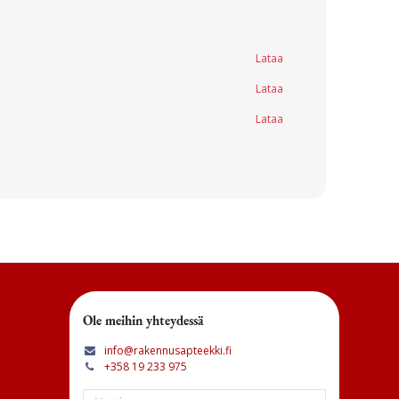
Lataa
Lataa
Lataa
Ole meihin yhteydessä
info@rakennusapteekki.fi
+358 19 233 975