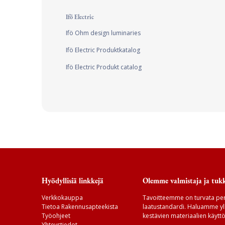
Ifö Electric
Ifö Ohm design luminaries
Ifö Electric Produktkatalog
Ifö Electric Produkt catalog
Hyödyllisiä linkkejä
Olemme valmistaja ja tukk
Verkkokauppa
Tavoitteemme on turvata per
Tietoa Rakennusapteekista
laatustandardi. Haluamme yll
Työohjeet
kestävien materiaalien käyttö
Yhteystiedot