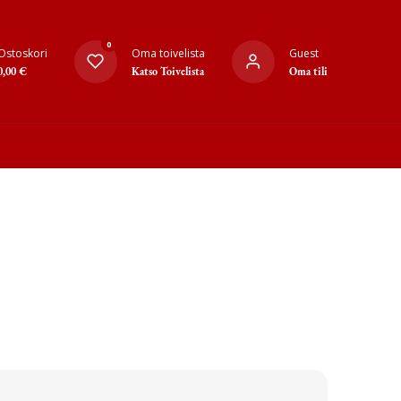
0
Ostoskori
Oma toivelista
Guest
0,00
€
Katso Toivelista
Oma tili