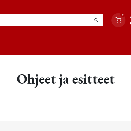
0
YHTEYSTIEDOT
TYÖOHJEET
JÄLLEENMYYJÄT
Ohjeet ja esitteet