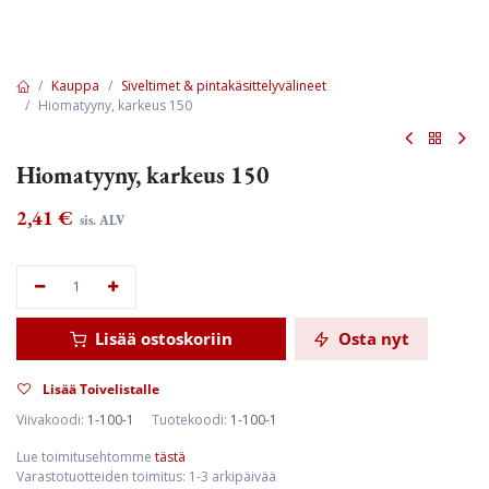
Kauppa
Siveltimet & pintakäsittelyvälineet
Hiomatyyny, karkeus 150
Hiomatyyny, karkeus 150
2,41
€
sis. ALV
Lisää ostoskoriin
Osta nyt
Lisää Toivelistalle
Viivakoodi:
1-100-1
Tuotekoodi:
1-100-1
Lue toimitusehtomme
tästä
Varastotuotteiden toimitus: 1-3 arkipäivää