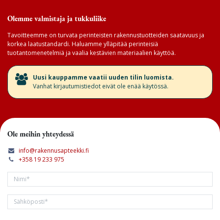
Olemme valmistaja ja tukkuliike
Tavoitteemme on turvata perinteisten rakennustuotteiden saatavuus ja
korkea laatustandardi. Haluamme ylläpitää perinteisiä
tuotantomenetelmiä ja vaalia kestävien materiaalien käyttöä.
​Uusi kauppamme vaatii uuden tilin luomista.
Vanhat kirjautumistiedot eivät ole enää käytössä.
Ole meihin yhteydessä
info@rakennusapteekki.fi
+358 19 233 975