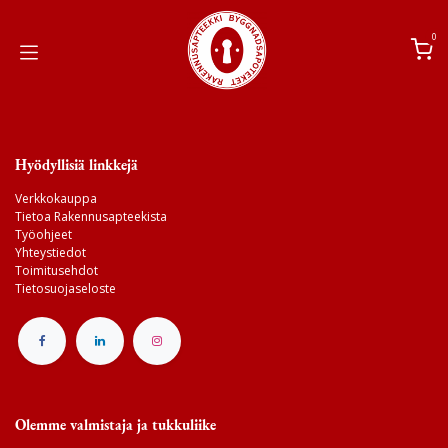
Siirry sisältöön
0
Hyödyllisiä linkkejä
Verkkokauppa
Tietoa Rakennusapteekista
Työohjeet
Yhteystiedot
Toimitusehdot
Tietosuojaseloste
Olemme valmistaja ja tukkuliike