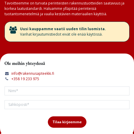
Tavoitteemme on turvata perinteisten rakennustuotteiden saatavuus ja
korkea laatustandardi. Haluamme ylläpitää perinteisiä
tuotantomenetelmiä ja vaalia kestävien materiaalien käyttöä.
​Uusi kauppamme vaatii uuden tilin luomista.
Vanhat kirjautumistiedot eivät ole enää käytössä.
Ole meihin yhteydessä
info@rakennusapteekki.fi
+358 19 233 975
Tilaa kirjeemme