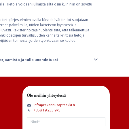
e. Tietoja voidaan julkaista siltä osin kuin niin on sovittu
a tietojärjestelmien avulla käsiteltävät tiedot suojataan
rnet-palvelimilla, niiden laitteiston fyysisestä ja
vasti. Rekisterinpitäjä huolehtii siitä, että tallennettuja
kilötietojen turvallisuuden kannalta kriittisiä tietoja
tekijöiden toimesta, joiden työnkuvaan se kuuluu.
orjaamista ja tulla unohdetuksi
Ole meihin yhteydessä
info@rakennusapteekki.fi
+358 19 233 975