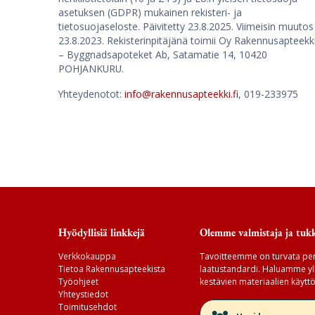
asetuksen (GDPR) mukainen rekisteri- ja
tietosuojaseloste. Päivitetty 23.8.2025. Viimeisin muutos
23.8.2023. Rekisterinpitäjänä toimii Oy Rakennusapteekk
– Byggnadsapoteket Ab, Satamatie 14, 10420
POHJANKURU.
Yhteydenotot:
info@rakennusapteekki.fi
, 019-233975
Hyödyllisiä linkkejä
Olemme valmistaja ja tukk
Verkkokauppa
Tavoitteemme on turvata per
Tietoa Rakennusapteekista
laatustandardi. Haluamme yll
Työohjeet
kestävien materiaalien käyttö
Yhteystiedot
Toimitusehdot