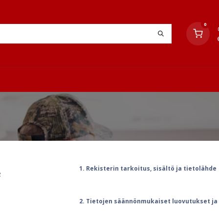
0
YHTEYSTIEDOT
TYÖOHJEET
JÄLLEENMYYJÄT
e
1. Rekisterin tarkoitus, sisältö ja tietolähde
2.
Tietojen säännönmukaiset luovutukset ja