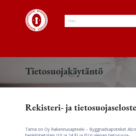
Siirry sisältöön
ESITTELY
VERKKOKAUPPA
INFO
Tietosuojakäytäntö
Rekisteri- ja tietosuojaselost
Tämä on Oy Rakennusapteeki – Byggnadsapoteket Ab:n
henkilötietolain (10 ja 24 §) ja EU:n yleisen tietosuoja-