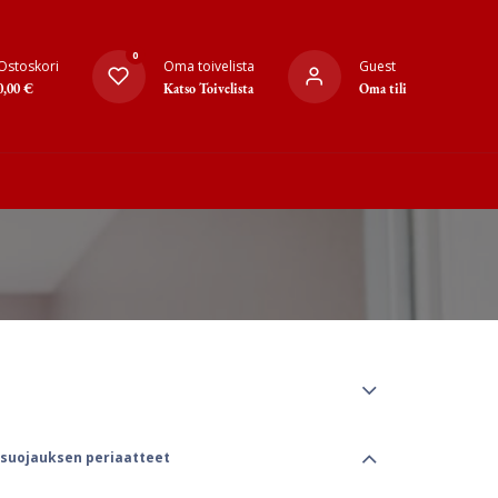
0
Ostoskori
Oma toivelista
Guest
0,00
€
Katso Toivelista
Oma tili
 suojauksen periaatteet