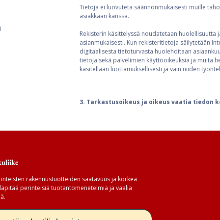
Tietoja ei luovuteta säännönmukaisesti muille tahoill
asiakkaan kanssa.
i
Rekisterin käsittelyssä noudatetaan huolellisuutta j
asianmukaisesti. Kun rekisteritietoja säilytetään Inte
digitaalisesta tietoturvasta huolehditaan asiaankuulu
tietoja sekä palvelimien käyttöoikeuksia ja muita hen
käsitellään luottamuksellisesti ja vain niiden työn
3.
Tarkastusoikeus ja oikeus vaatia tiedon k
uliike
inteisten rakennustuotteiden saatavuus ja korkea
äpitää perinteisiä tuotantomenetelmiä ja vaalia
ä.