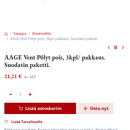
Kauppa
Ilmanvaihto
AAGE Vent Pölyt pois, 3kpl/ pakkaus. Suodatin paketti.
AAGE Vent Pölyt pois, 3kpl/ pakkaus.
Suodatin paketti.
21,21
€
sis. ALV
Lisää ostoskoriin
Osta nyt
Lisää Toivelistalle
Pölyt pois suodatin. Poistaa siitepölyä, nokea, ja pölyä. 3kpl/ pakkaus.