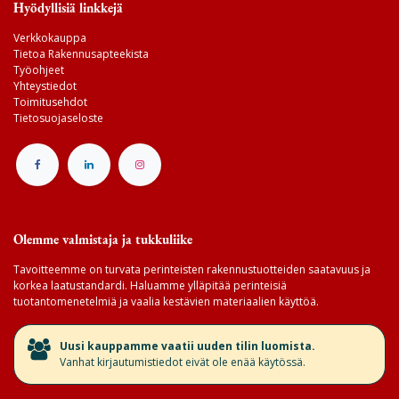
Hyödyllisiä linkkejä
Verkkokauppa
Tietoa Rakennusapteekista
Työohjeet
Yhteystiedot
Toimitusehdot
Tietosuojaseloste
Olemme valmistaja ja tukkuliike
Tavoitteemme on turvata perinteisten rakennustuotteiden saatavuus ja
korkea laatustandardi. Haluamme ylläpitää perinteisiä
tuotantomenetelmiä ja vaalia kestävien materiaalien käyttöä.
​Uusi kauppamme vaatii uuden tilin luomista.
Vanhat kirjautumistiedot eivät ole enää käytössä.