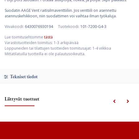
Suodatin AAGE Vent raitisilmaventtiiliin. Jos venttiili on asennettu
asennuskehikkoon, niin suodattimen voi vaihtaa ilman työkaluja.
Viivakoodi:
6430076930194
Tuotekoodi:
101-7200-G4-3
Lue toimitusehtomme
tästä
Varastotuotteiden toimitus: 1-3 arkipäivää
Loppuneiden tai tilattujen tuotteiden toimitusajat: 1-4 viikkoa
Mittatilatuilla tuotteilla ei ole palautusoikeutta.
Tekniset tiedot
Liittyvät tuotteet