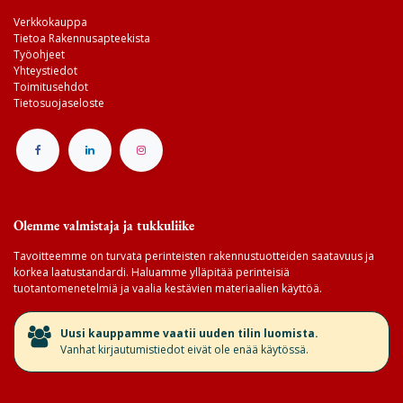
Verkkokauppa
Tietoa Rakennusapteekista
Työohjeet
Yhteystiedot
Toimitusehdot
Tietosuojaseloste
Olemme valmistaja ja tukkuliike
Tavoitteemme on turvata perinteisten rakennustuotteiden saatavuus ja
korkea laatustandardi. Haluamme ylläpitää perinteisiä
tuotantomenetelmiä ja vaalia kestävien materiaalien käyttöä.
​Uusi kauppamme vaatii uuden tilin luomista.
Vanhat kirjautumistiedot eivät ole enää käytössä.