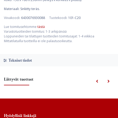
Materiaali: Sinkitty teräs.
Viivakoodi:
6430076930088
Tuotekoodi:
101-C20
Lue toimitusehtomme
tästä
Varastotuotteiden toimitus: 1-3 arkipäivää
Loppuneiden tai tilattujen tuotteiden toimitusajat: 1-4 viikkoa
Mittatilatuilla tuotteilla ei ole palautusoikeutta.
Tekniset tiedot
Liittyvät tuotteet
Hyödyllisiä linkkejä