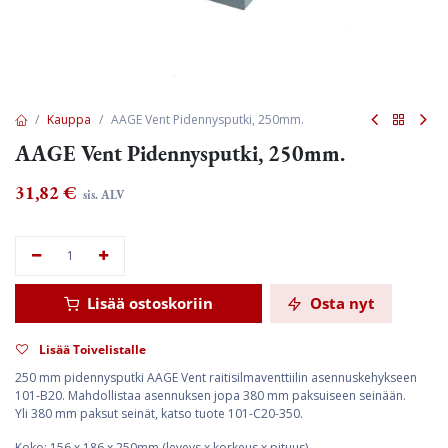
Kauppa
AAGE Vent Pidennysputki, 250mm.
AAGE Vent Pidennysputki, 250mm.
31,82
€
sis. ALV
Lisää ostoskoriin
Osta nyt
Lisää Toivelistalle
250 mm pidennysputki AAGE Vent raitisilmaventtiilin asennuskehykseen
101-B20. Mahdollistaa asennuksen jopa 380 mm paksuiseen seinään.
Yli 380 mm paksut seinät, katso tuote 101-C20-350.
Koko: 156 x 186 x 250mm (leveys x korkeus x pituus).