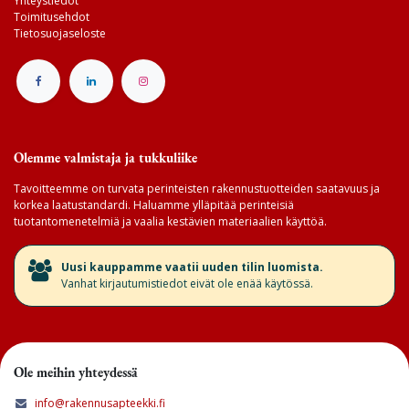
Yhteystiedot
Toimitusehdot
Tietosuojaseloste
Olemme valmistaja ja tukkuliike
Tavoitteemme on turvata perinteisten rakennustuotteiden saatavuus ja
korkea laatustandardi. Haluamme ylläpitää perinteisiä
tuotantomenetelmiä ja vaalia kestävien materiaalien käyttöä.
​Uusi kauppamme vaatii uuden tilin luomista.
Vanhat kirjautumistiedot eivät ole enää käytössä.
Ole meihin yhteydessä
info@rakennusapteekki.fi