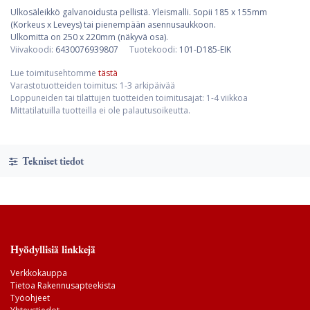
Ulkosäleikkö galvanoidusta pellistä. Yleismalli. Sopii 185 x 155mm
(Korkeus x Leveys) tai pienempään asennusaukkoon.
Ulkomitta on 250 x 220mm (näkyvä osa).
Viivakoodi:
6430076939807
Tuotekoodi:
101-D185-EIK
Lue toimitusehtomme
tästä
Varastotuotteiden toimitus: 1-3 arkipäivää
Loppuneiden tai tilattujen tuotteiden toimitusajat: 1-4 viikkoa
Mittatilatuilla tuotteilla ei ole palautusoikeutta.
Tekniset tiedot
Hyödyllisiä linkkejä
Verkkokauppa
Tietoa Rakennusapteekista
Työohjeet