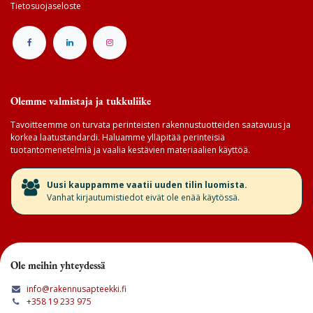
Tietosuojaseloste
Olemme valmistaja ja tukkuliike
Tavoitteemme on turvata perinteisten rakennustuotteiden saatavuus ja
korkea laatustandardi. Haluamme ylläpitää perinteisiä
tuotantomenetelmiä ja vaalia kestävien materiaalien käyttöä.
​Uusi kauppamme vaatii uuden tilin luomista.
Vanhat kirjautumistiedot eivät ole enää käytössä.
Ole meihin yhteydessä
info@rakennusapteekki.fi
+358 19 233 975