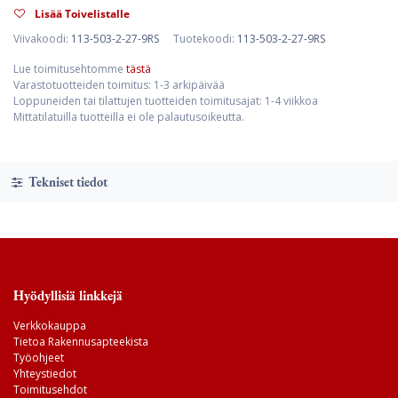
Lisää Toivelistalle
Viivakoodi:
113-503-2-27-9RS
Tuotekoodi:
113-503-2-27-9RS
Lue toimitusehtomme
tästä
Varastotuotteiden toimitus: 1-3 arkipäivää
Loppuneiden tai tilattujen tuotteiden toimitusajat: 1-4 viikkoa
Mittatilatuilla tuotteilla ei ole palautusoikeutta.
Tekniset tiedot
Hyödyllisiä linkkejä
Verkkokauppa
Tietoa Rakennusapteekista
Työohjeet
Yhteystiedot
Toimitusehdot