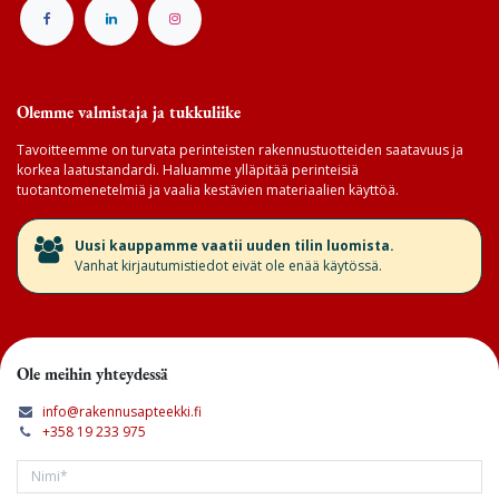
Olemme valmistaja ja tukkuliike
Tavoitteemme on turvata perinteisten rakennustuotteiden saatavuus ja
korkea laatustandardi. Haluamme ylläpitää perinteisiä
tuotantomenetelmiä ja vaalia kestävien materiaalien käyttöä.
​Uusi kauppamme vaatii uuden tilin luomista.
Vanhat kirjautumistiedot eivät ole enää käytössä.
Ole meihin yhteydessä
info@rakennusapteekki.fi
+358 19 233 975