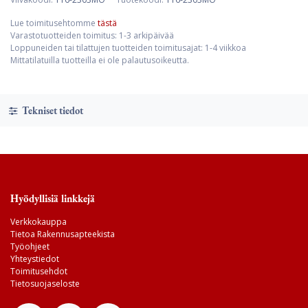
Lue toimitusehtomme
tästä
Varastotuotteiden toimitus: 1-3 arkipäivää
Loppuneiden tai tilattujen tuotteiden toimitusajat: 1-4 viikkoa
Mittatilatuilla tuotteilla ei ole palautusoikeutta.
Tekniset tiedot
Hyödyllisiä linkkejä
Verkkokauppa
Tietoa Rakennusapteekista
Työohjeet
Yhteystiedot
Toimitusehdot
Tietosuojaseloste