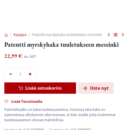
Kauppa
Patentti myrskyhaka tuuletukseen messinki
Patentti myrskyhaka tuuletukseen messinki
22,99
€
sis. ALV
Lisää ostoskoriin
Osta nyt
Lisää Toivelistalle
Patenttihaalla on kaksi tuuletusasentoa. Huomaa että haka on
asennettava ulkokarmin ulkoreunaan, ei liian sisälle jotta molemmat
tuuletusasennot olisivat mahdollisia.
Viivakoodi:
116-2303MÖ
Tuotekoodi:
116-2303MO