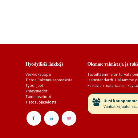
Hyödyllisiä linkkejä
Olemme valmistaja ja tukk
Verkkokauppa
Tavoitteemme on turvata per
Tietoa Rakennusapteekista
laatustandardi. Haluamme yll
Työohjeet
kestävien materiaalien käyttö
Yhteystiedot
Toimitusehdot
​Uusi kauppamme v
Tietosuojaseloste
Vanhat kirjautumist