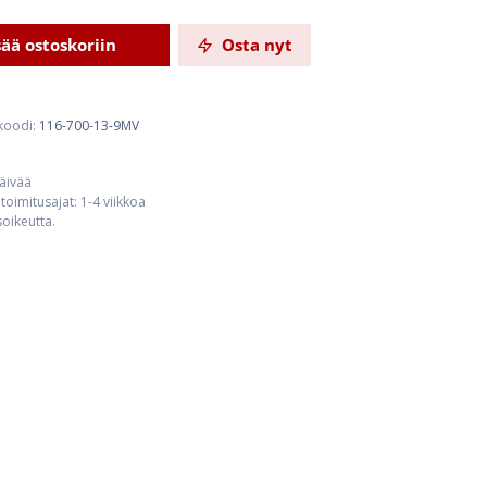
sää ostoskoriin
Osta nyt
koodi:
116-700-13-9MV
päivää
toimitusajat: 1-4 viikkoa
usoikeutta.