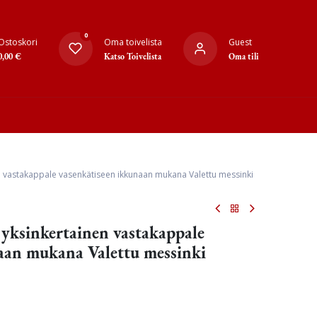
0
Ostoskori
Oma toivelista
Guest
0,00
€
Katso Toivelista
Oma tili
nen vastakappale vasenkätiseen ikkunaan mukana Valettu messinki
ä yksinkertainen vastakappale
aan mukana Valettu messinki