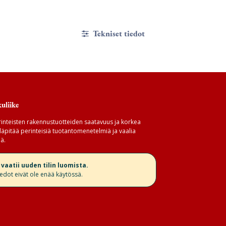
Tekniset tiedot
uliike
inteisten rakennustuotteiden saatavuus ja korkea
äpitää perinteisiä tuotantomenetelmiä ja vaalia
ä.
aatii uuden tilin luomista.
iedot eivät ole enää käytössä.