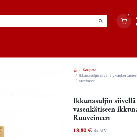
0
YHTEYSTIEDOT
TYÖOHJEET
JÄLLEENMYYJÄT
Kauppa
Ikkunasuljin siivellä yksinkertai
Ruuveineen
Ikkunasuljin siivell
vasenkätiseen ikkun
Ruuveineen
18,80
€
sis. ALV