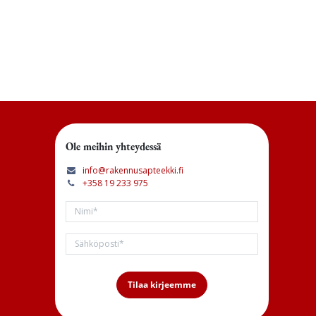
Ole meihin yhteydessä
info@rakennusapteekki.fi
+358 19 233 975
Tilaa kirjeemme