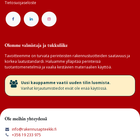
Tietosuojaseloste
Olemme valmistaja ja tukkuliike
Tavoitteemme on turvata perinteisten rakennustuotteiden saatavuus ja
korkea laatustandardi. Haluamme ylläpitää perinteisiä
tuotantomenetelmiä ja vaalia kestävien materiaalien käyttöä.
​Uusi kauppamme vaatii uuden tilin luomista.
Vanhat kirjautumistiedot eivät ole enää käytössä.
Ole meihin yhteydessä
info@rakennusapteekki.fi
+358 19 233 975