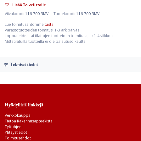
Lisää Toivelistalle
Viivakoodi:
116-700-3MV
Tuotekoodi:
116-700-3MV
Lue toimitusehtomme
tästä
Varastotuotteiden toimitus: 1-3 arkipäivää
Loppuneiden tai tilattujen tuotteiden toimitusajat: 1-4 viikkoa
Mittatilatuilla tuotteilla ei ole palautusoikeutta.
Tekniset tiedot
Hyödyllisiä linkkejä
Verkkokauppa
Tietoa Rakennusapteekista
Työohjeet
Yhteystiedot
Toimitusehdot