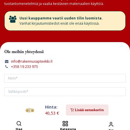
tuotantomenetelmiä ja vaalia kestävien materiaalien käyttöä.
​Uusi kauppamme vaatii uuden tilin luomista.
Vanhat kirjautumistiedot eivät ole enää käytössä.
Ole meihin yhteydessä
info@rakennusapteekki.fi
+358 19 233 975
Hinta:
Tilaa kirjeemme
Lisää ostoskoriin
40,53
€
Hae
Kategoria