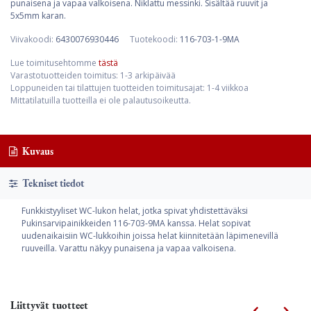
punaisena ja vapaa valkoisena. Niklattu messinki. Sisältää ruuvit ja
5x5mm karan.
Viivakoodi:
6430076930446
Tuotekoodi:
116-703-1-9MA
Lue toimitusehtomme
tästä
Varastotuotteiden toimitus: 1-3 arkipäivää
Loppuneiden tai tilattujen tuotteiden toimitusajat: 1-4 viikkoa
Mittatilatuilla tuotteilla ei ole palautusoikeutta.
Kuvaus
Tekniset tiedot
Funkkistyyliset WC-lukon helat, jotka spivat yhdistettäväksi
Pukinsarvipainikkeiden 116-703-9MA kanssa. Helat sopivat
uudenaikaisiin WC-lukkoihin joissa helat kiinnitetään läpimenevillä
ruuveilla. Varattu näkyy punaisena ja vapaa valkoisena.
Liittyvät tuotteet