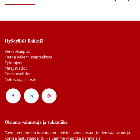
Hyödyllisiä linkkejä
Verkkokauppa
Tietoa Rakennusapteekista
Työohjeet
Yhteystiedot
Toimitusehdot
Tietosuojaseloste
Olemme valmistaja ja tukkuliike
Tavoitteemme on turvata perinteisten rakennustuotteiden saatavuus ja
korkea laatustandardi. Haluamme ylläpitää perinteisiä