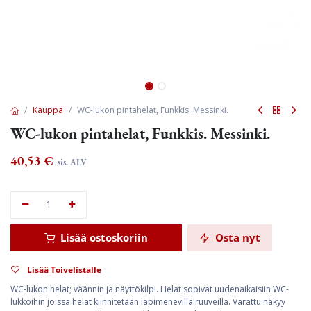
Kauppa
WC-lukon pintahelat, Funkkis. Messinki.
WC-lukon pintahelat, Funkkis. Messinki.
40,53
€
sis. ALV
Lisää ostoskoriin
Osta nyt
Lisää Toivelistalle
WC-lukon helat; väännin ja näyttökilpi. Helat sopivat uudenaikaisiin WC-
lukkoihin joissa helat kiinnitetään läpimenevillä ruuveilla. Varattu näkyy