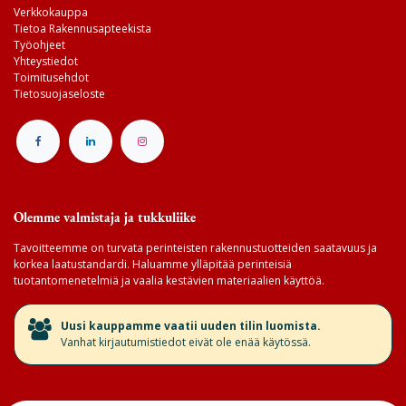
Verkkokauppa
Tietoa Rakennusapteekista
Työohjeet
Yhteystiedot
Toimitusehdot
Tietosuojaseloste
Olemme valmistaja ja tukkuliike
Tavoitteemme on turvata perinteisten rakennustuotteiden saatavuus ja
korkea laatustandardi. Haluamme ylläpitää perinteisiä
tuotantomenetelmiä ja vaalia kestävien materiaalien käyttöä.
​Uusi kauppamme vaatii uuden tilin luomista.
Vanhat kirjautumistiedot eivät ole enää käytössä.