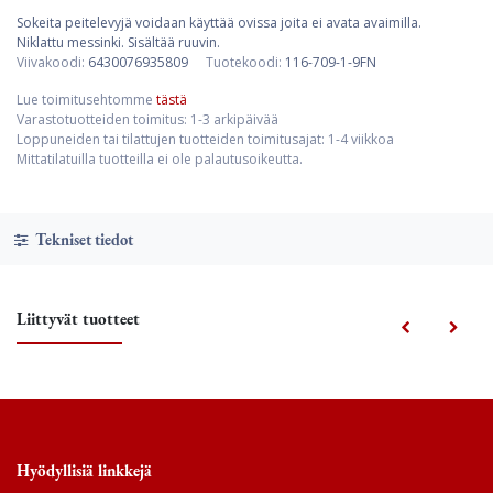
Sokeita peitelevyjä voidaan käyttää ovissa joita ei avata avaimilla.
Niklattu messinki. Sisältää ruuvin.
Viivakoodi:
6430076935809
Tuotekoodi:
116-709-1-9FN
Lue toimitusehtomme
tästä
Varastotuotteiden toimitus: 1-3 arkipäivää
Loppuneiden tai tilattujen tuotteiden toimitusajat: 1-4 viikkoa
Mittatilatuilla tuotteilla ei ole palautusoikeutta.
Tekniset tiedot
Liittyvät tuotteet
Hyödyllisiä linkkejä