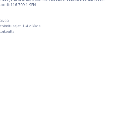
koodi:
116-709-1-9FN
päivää
toimitusajat: 1-4 viikkoa
usoikeutta.