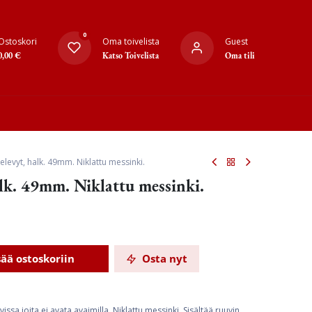
0
Ostoskori
Oma toivelista
Guest
0,00
€
Katso Toivelista
Oma tili
elevyt, halk. 49mm. Niklattu messinki.
alk. 49mm. Niklattu messinki.
sää ostoskoriin
Osta nyt
ssa joita ei avata avaimilla. Niklattu messinki. Sisältää ruuvin.