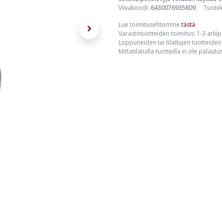
Viivakoodi:
6430076935809
Tuote
Lue toimitusehtomme
tästä
Varastotuotteiden toimitus: 1-3 arki
Loppuneiden tai tilattujen tuotteiden 
Mittatilatuilla tuotteilla ei ole palaut