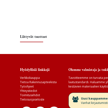
Liittyvät tuotteet
Hyödyllisiä linkkejä
Olemme valmistaja ja tukk
Verkkokauppa
Tavoitteemme on turvata per
Tietoa Rakennusapteekista
laatustandardi. Haluamme yll
Työohjeet
kestävien materiaalien käyttö
Yhteystiedot
Toimitusehdot
​Uusi kauppamme v
Tietosuojaseloste
Vanhat kirjautumist