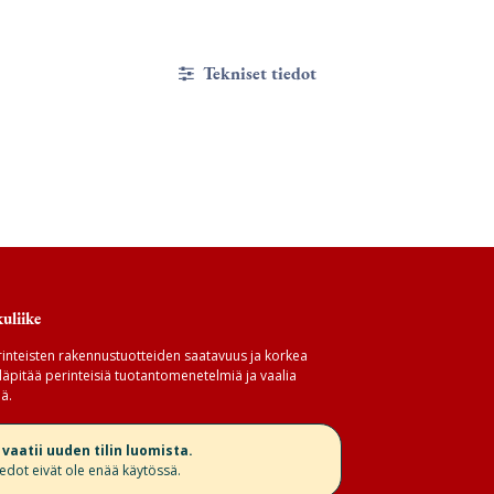
Tekniset tiedot
uliike
inteisten rakennustuotteiden saatavuus ja korkea
äpitää perinteisiä tuotantomenetelmiä ja vaalia
ä.
aatii uuden tilin luomista.
iedot eivät ole enää käytössä.