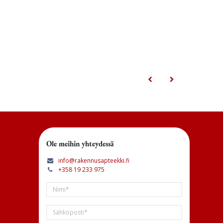
Ole meihin yhteydessä
info@rakennusapteekki.fi
+358 19 233 975