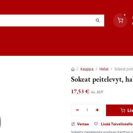
0
YHTEYSTIEDOT
TYÖOHJEET
JÄLLEENMYYJÄT
Kauppa
Helat
Sokeat peit
Sokeat peitelevyt, h
17,53
€
sis. ALV
Li
Vertaa
Lisää Toivelistalle
Sokeita peitelevyjä voidaan käyttää ovi