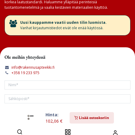
korkea laatustandardi. Haluamme ylläpitää perinteisiä
tuotantomenetelmiä ja vaalia kestävien materiaalien käyttöä.
​Uusi kauppamme vaatii uuden tilin luomista.
Vanhat kirjautumistiedot eivät ole enää käytössä.
Ole meihin yhteydessä
info@rakennusapteekki.fi
+358 19 233 975
Hinta:
Tilaa kirjeemme
Lisää ostoskoriin
102,06
€