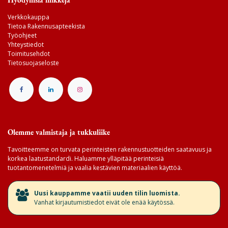
Verkkokauppa
Tietoa Rakennusapteekista
Työohjeet
Yhteystiedot
Toimitusehdot
Tietosuojaseloste
Olemme valmistaja ja tukkuliike
Tavoitteemme on turvata perinteisten rakennustuotteiden saatavuus ja
korkea laatustandardi. Haluamme ylläpitää perinteisiä
tuotantomenetelmiä ja vaalia kestävien materiaalien käyttöä.
​Uusi kauppamme vaatii uuden tilin luomista.
Vanhat kirjautumistiedot eivät ole enää käytössä.