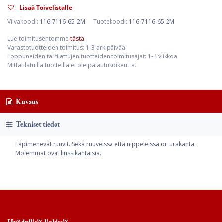
Lisää Toivelistalle
Viivakoodi:
116-7116-65-2M
Tuotekoodi:
116-7116-65-2M
Lue toimitusehtomme
tästä
Varastotuotteiden toimitus: 1-3 arkipäivää
Loppuneiden tai tilattujen tuotteiden toimitusajat: 1-4 viikkoa
Mittatilatuilla tuotteilla ei ole palautusoikeutta.
Kuvaus
Tekniset tiedot
Läpimenevät ruuvit. Sekä ruuveissa että nippeleissä on urakanta.
Molemmat ovat linssikantaisia.
Hyödyllisiä linkkejä