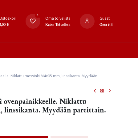
0
Ostoskori
Oma toivelista
Guest
0,00
€
Katso Toivelista
Oma tili
elle. Niklattu messinki M4x95 mm, linssikanta. Myydään
 ovenpainikkeelle. Niklattu
linssikanta. Myydään pareittain.