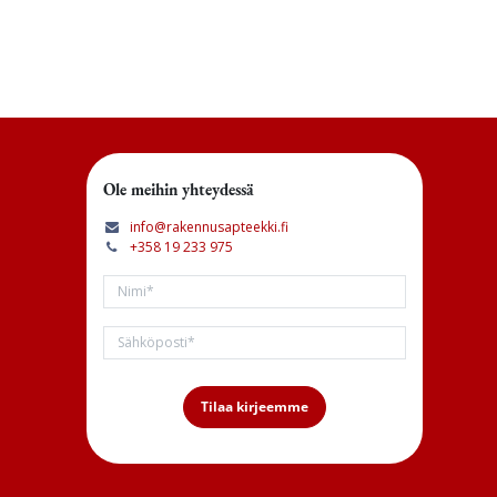
.
Ole meihin yhteydessä
info@rakennusapteekki.fi
+358 19 233 975
Tilaa kirjeemme