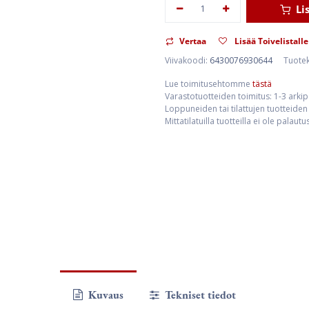
Li
Vertaa
Lisää Toivelistalle
Viivakoodi:
6430076930644
Tuote
Lue toimitusehtomme
tästä
Varastotuotteiden toimitus: 1-3 arki
Loppuneiden tai tilattujen tuotteiden 
Mittatilatuilla tuotteilla ei ole palaut
Kuvaus
Tekniset tiedot