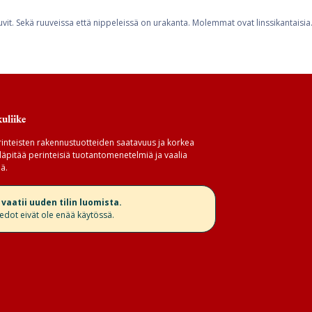
it. Sekä ruuveissa että nippeleissä on urakanta. Molemmat ovat linssikantaisia
uliike
inteisten rakennustuotteiden saatavuus ja korkea
äpitää perinteisiä tuotantomenetelmiä ja vaalia
ä.
aatii uuden tilin luomista.
iedot eivät ole enää käytössä.