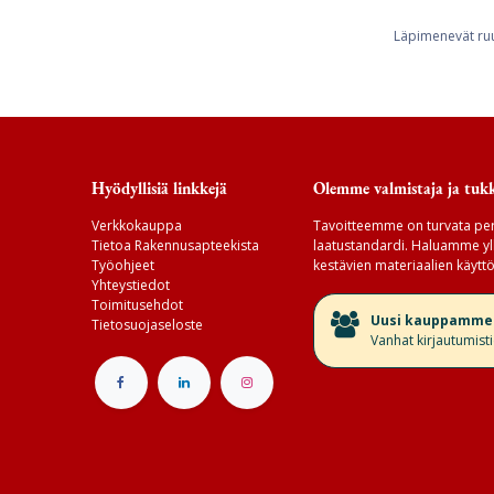
Läpimenevät ruuv
Hyödyllisiä linkkejä
Olemme valmistaja ja tukk
Verkkokauppa
Tavoitteemme on turvata per
Tietoa Rakennusapteekista
laatustandardi. Haluamme yll
Työohjeet
kestävien materiaalien käyttö
Yhteystiedot
Toimitusehdot
​Uusi kauppamme v
Tietosuojaseloste
Vanhat kirjautumist