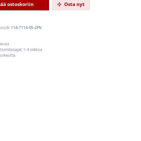
sää ostoskoriin
Osta nyt
koodi:
116-7116-95-2FN
päivää
toimitusajat: 1-4 viikkoa
usoikeutta.