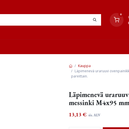
0
YHTEYSTIEDOT
TYÖOHJEET
JÄLLEENMYYJÄT
Kauppa
Läpimenevä uraruuvi ovenpainikke
pareittain.
Läpimenevä uraruuvi
messinki M4x95 mm, 
13,13
€
sis. ALV