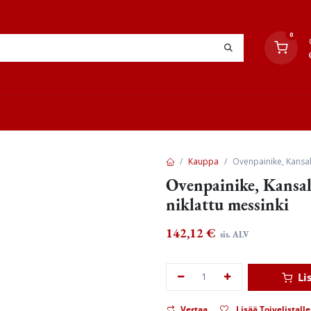
0
YHTEYSTIEDOT
TYÖOHJEET
JÄLLEENMYYJÄT
Kauppa
Ovenpainike, Kansall
Ovenpainike, Kansall
niklattu messinki
142,12
€
sis. ALV
Li
Vertaa
Lisää Toivelistalle