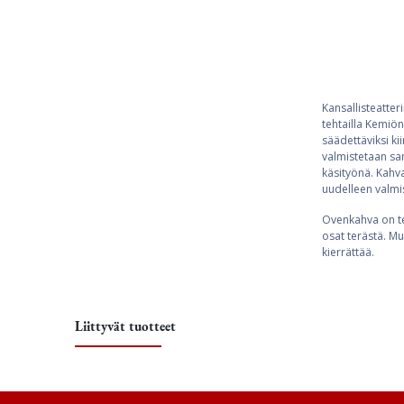
Kansallisteatte
tehtailla Kemiö
säädettäviksi ki
valmistetaan sam
käsityönä. Kahva
uudelleen valm
Ovenkahva on te
osat terästä. Mu
kierrättää.
Liittyvät tuotteet