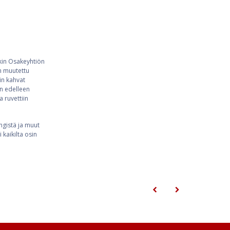
ukin Osakeyhtiön
n muutettu
in kahvat
än edelleen
 ruvettiin
gistä ja muut
 kaikilta osin