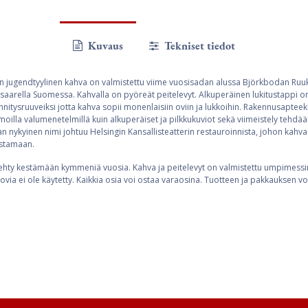
Kuvaus
Tekniset tiedot
rin jugendtyylinen kahva on valmistettu viime vuosisadan alussa Björkbodan Ru
nsaarella Suomessa. Kahvalla on pyöreät peitelevyt. Alkuperäinen lukitustappi o
innitysruuveiksi jotta kahva sopii monenlaisiin oviin ja lukkoihin. Rakennusapteek
oilla valumenetelmillä kuin alkuperäiset ja pilkkukuviot sekä viimeistely tehdä
n nykyinen nimi johtuu Helsingin Kansallisteatterin restauroinnista, johon kahvaa
istamaan.
hty kestämään kymmeniä vuosia. Kahva ja peitelevyt on valmistettu umpimessin
ovia ei ole käytetty. Kaikkia osia voi ostaa varaosina. Tuotteen ja pakkauksen voi