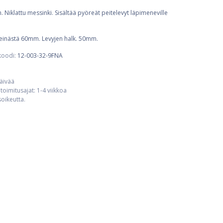
Niklattu messinki. Sisältää pyöreät peitelevyt läpimeneville
einästä 60mm. Levyjen halk. 50mm.
koodi:
12-003-32-9FNA
päivää
toimitusajat: 1-4 viikkoa
usoikeutta.