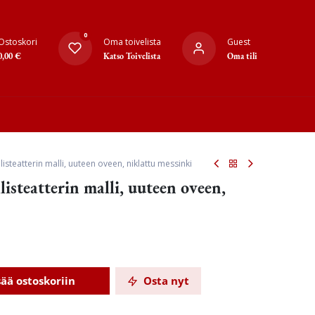
0
Ostoskori
Oma toivelista
Guest
0,00
€
Katso Toivelista
Oma tili
isteatterin malli, uuteen oveen, niklattu messinki
isteatterin malli, uuteen oveen,
sää ostoskoriin
Osta nyt