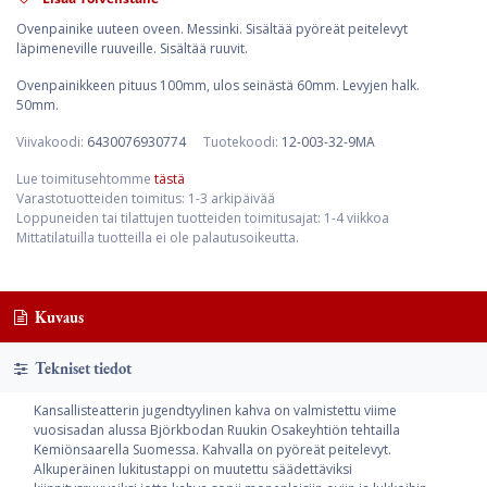
Ovenpainike uuteen oveen. Messinki. Sisältää pyöreät peitelevyt
läpimeneville ruuveille. Sisältää ruuvit.
Ovenpainikkeen pituus 100mm, ulos seinästä 60mm. Levyjen halk.
50mm.
Viivakoodi:
6430076930774
Tuotekoodi:
12-003-32-9MA
Lue toimitusehtomme
tästä
Varastotuotteiden toimitus: 1-3 arkipäivää
Loppuneiden tai tilattujen tuotteiden toimitusajat: 1-4 viikkoa
Mittatilatuilla tuotteilla ei ole palautusoikeutta.
Kuvaus
Tekniset tiedot
Kansallisteatterin jugendtyylinen kahva on valmistettu viime
vuosisadan alussa Björkbodan Ruukin Osakeyhtiön tehtailla
Kemiönsaarella Suomessa. Kahvalla on pyöreät peitelevyt.
Alkuperäinen lukitustappi on muutettu säädettäviksi