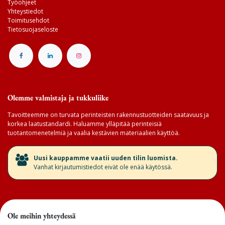
Työohjeet
Yhteystiedot
Toimitusehdot
Tietosuojaseloste
Olemme valmistaja ja tukkuliike
Tavoitteemme on turvata perinteisten rakennustuotteiden saatavuus ja
korkea laatustandardi. Haluamme ylläpitää perinteisiä
tuotantomenetelmiä ja vaalia kestävien materiaalien käyttöä.
​Uusi kauppamme vaatii uuden tilin luomista.
Vanhat kirjautumistiedot eivät ole enää käytössä.
Ole meihin yhteydessä