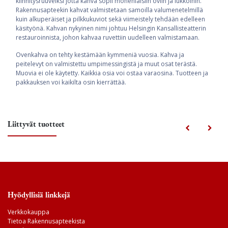
kiinnitysruuveiksi jotta kahva sopii monenlaisiin oviin ja lukkoihin.
Rakennusapteekin kahvat valmistetaan samoilla valumenetelmillä
kuin alkuperäiset ja pilkkukuviot sekä viimeistely tehdään edelleen
käsityönä. Kahvan nykyinen nimi johtuu Helsingin Kansallisteatterin
restauroinnista, johon kahvaa ruvettiin uudelleen valmistamaan.
Ovenkahva on tehty kestämään kymmeniä vuosia. Kahva ja
peitelevyt on valmistettu umpimessingistä ja muut osat terästä.
Muovia ei ole käytetty. Kaikkia osia voi ostaa varaosina. Tuotteen ja
pakkauksen voi kaikilta osin kierrättää.
Liittyvät tuotteet
Hyödyllisiä linkkejä
Verkkokauppa
Tietoa Rakennusapteekista