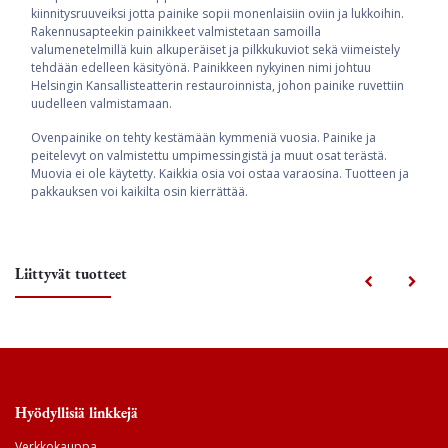
kiinnitysruuveiksi jotta painike sopii monenlaisiin oviin ja lukkoihin.
Rakennusapteekin painikkeet valmistetaan samoilla
valumenetelmillä kuin alkuperäiset ja pilkkukuviot sekä viimeistely
tehdään edelleen käsityönä. Painikkeen nykyinen nimi johtuu
Helsingin Kansallisteatterin restauroinnista, johon painike ruvettiin
uudelleen valmistamaan.
Ovenpainike on tehty kestämään kymmeniä vuosia. Painike ja
peitelevyt on valmistettu umpimessingistä ja muut osat terästä.
Muovia ei ole käytetty. Kaikkia osia voi ostaa varaosina. Tuotteen ja
pakkauksen voi kaikilta osin kierrättää.
Liittyvät tuotteet
Hyödyllisiä linkkejä
Verkkokauppa