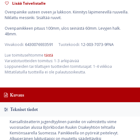
Lisää Toivelistalle
Ovenpainike uuteen oveen ja lukkoon. Kiinnitys läpimenevillä ruuveilla.
Niklattu messinki. Sisältää ruuvit.
Ovenpainikkeen pituus 100mm, ulos seinästä 60mm. Levyjen halk.
48mm.
Viivakoodi:
6430076933591
Tuotekoodi:
12-003-7073-9FNA
Lue toimitusehtomme
tästä
Varastotuotteiden toimitus: 1-3 arkipäivää
Loppuneiden tai tilattujen tuotteiden toimitusajat: 1-4 viikkoa
Mittatilatuilla tuotteilla ei ole palautusoikeutta.
Kuvaus
Tekniset tiedot
Kansallisteatterin jugendtyylinen painike on valmistettu viime
vuosisadan alussa Björkbodan Ruukin Osakeyhtiön tehtailla
Kemiönsaarella Suomessa. Painikkeella on pyöreät peitelevyt.
Alkuperäinen lukitustappi on muutettu säädettäviksi