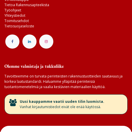
Tietoa Rakennusapteekista
Työohjeet
Yhteystiedot
Toimitusehdot
Tietosuojaseloste
Olemme valmistaja ja tukkuliike
Tavoitteemme on turvata perinteisten rakennustuotteiden saatavuus ja
korkea laatustandardi. Haluamme ylläpitää perinteisiä
tuotantomenetelmiä ja vaalia kestävien materiaalien käyttöä.
​Uusi kauppamme vaatii uuden tilin luomista.
Vanhat kirjautumistiedot eivät ole enää käytössä.