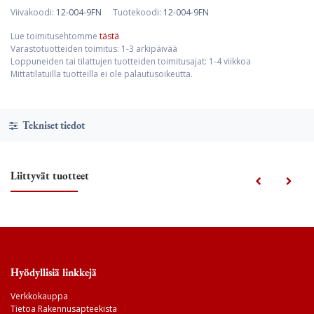
Viivakoodi:
12-004-9FN
Tuotekoodi:
12-004-9FN
Lue toimitusehtomme
tästä
Varastotuotteiden toimitus: 1-3 arkipäivää
Loppuneiden tai tilattujen tuotteiden toimitusajat: 1-4 viikkoa
Mittatilatuilla tuotteilla ei ole palautusoikeutta.
Tekniset tiedot
Liittyvät tuotteet
Hyödyllisiä linkkejä
Verkkokauppa
Tietoa Rakennusapteekista