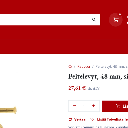
0
YHTEYSTIEDOT
TYÖOHJEET
JÄLLEENMYYJÄT
Kauppa
Peitelevyt, 48 mm, 
Peitelevyt, 48 mm, s
27,61
€
sis. ALV
Li
Vertaa
Lisää Toivelistalle
Sorvattu reunus, halk. 48mm, kiinnity