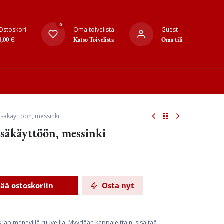
0
Ostoskori
Oma toivelista
Guest
0,00
€
Katso Toivelista
Oma tili
sisäkäyttöön, messinki
isäkäyttöön, messinki
sää ostoskoriin
Osta nyt
s läpimenevillä ruuveilla. Myydään kappaleittain, sisältää