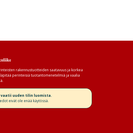
uliike
inteisten rakennustuotteiden saatavuus ja korkea
äpitää perinteisiä tuotantomenetelmiä ja vaalia
ä.
aatii uuden tilin luomista.
iedot eivät ole enää käytössä.