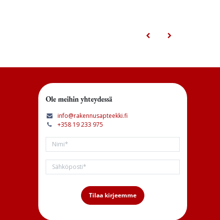
Ole meihin yhteydessä
info@rakennusapteekki.fi
+358 19 233 975
Tilaa kirjeemme