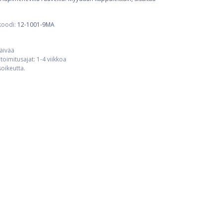
koodi:
12-1001-9MA
päivää
toimitusajat: 1-4 viikkoa
usoikeutta.