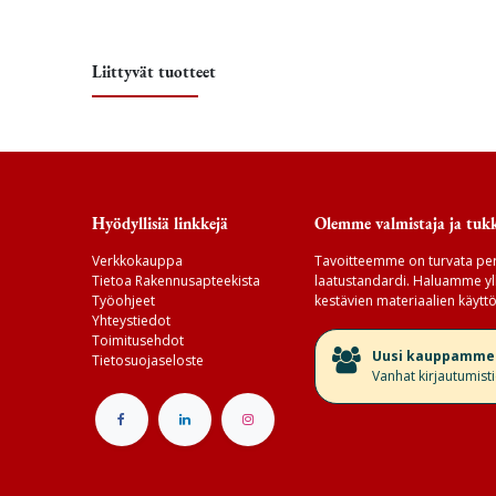
Liittyvät tuotteet
Hyödyllisiä linkkejä
Olemme valmistaja ja tukk
Verkkokauppa
Tavoitteemme on turvata per
Tietoa Rakennusapteekista
laatustandardi. Haluamme yll
Työohjeet
kestävien materiaalien käyttö
Yhteystiedot
Toimitusehdot
​Uusi kauppamme v
Tietosuojaseloste
Vanhat kirjautumist