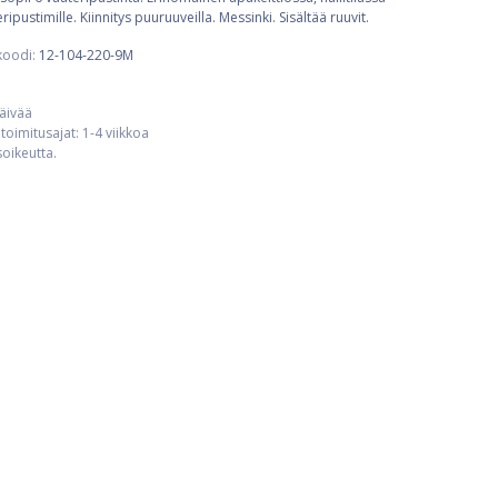
eripustimille. Kiinnitys puuruuveilla. Messinki. Sisältää ruuvit.
koodi:
12-104-220-9M
päivää
toimitusajat: 1-4 viikkoa
usoikeutta.