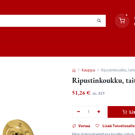
0
YHTEYSTIEDOT
TYÖOHJEET
JÄLLEENMYYJÄT
Kauppa
Ripustinkoukku, tait
Ripustinkoukku, tait
51,26
€
sis. ALV
Li
Vertaa
Lisää Toivelistalle
Fiksu kokoontaitettava koukku johon s