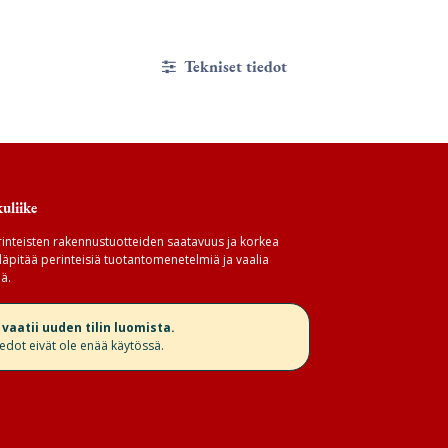
Tekniset tiedot
uliike
inteisten rakennustuotteiden saatavuus ja korkea
äpitää perinteisiä tuotantomenetelmiä ja vaalia
ä.
aatii uuden tilin luomista.
iedot eivät ole enää käytössä.