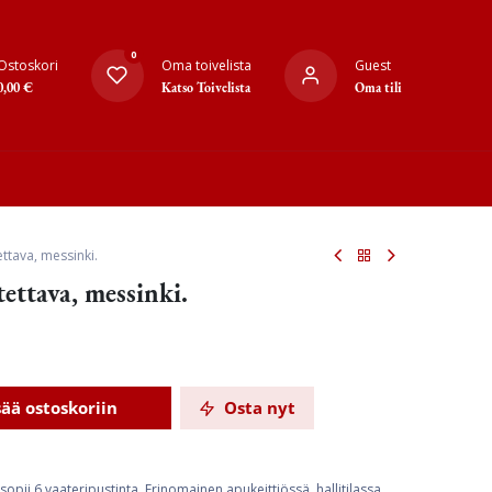
0
Ostoskori
Oma toivelista
Guest
0,00
€
Katso Toivelista
Oma tili
ettava, messinki.
ettava, messinki.
sää ostoskoriin
Osta nyt
opii 6 vaateripustinta. Erinomainen apukeittiössä, hallitilassa