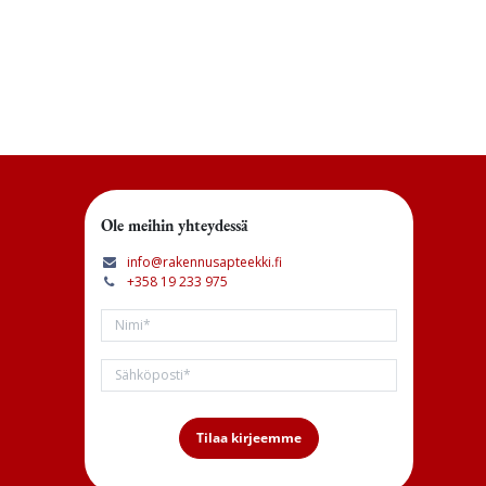
Ole meihin yhteydessä
info@rakennusapteekki.fi
+358 19 233 975
Tilaa kirjeemme