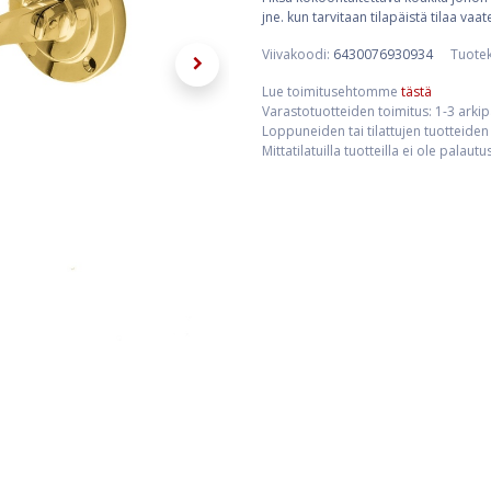
jne. kun tarvitaan tilapäistä tilaa vaat
Viivakoodi:
6430076930934
Tuote
Lue toimitusehtomme
tästä
Varastotuotteiden toimitus: 1-3 arki
Loppuneiden tai tilattujen tuotteiden 
Mittatilatuilla tuotteilla ei ole palaut