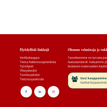
Hyödyllisiä linkkejä
Olemme valmistaja ja tukk
Verkkokauppa
Tavoitteemme on turvata per
Tietoa Rakennusapteekista
laatustandardi. Haluamme yll
Työohjeet
kestävien materiaalien käyttö
Yhteystiedot
Toimitusehdot
​Uusi kauppamme v
Tietosuojaseloste
Vanhat kirjautumist