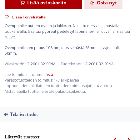
Lisää ostoskoriin
Osta nyt
Lisää Toivelistalle
Ovenpainike uuteen oveen ja lukkoon. Niklattu messinki, mustalla
puukahvalla. Sisältää pyöreät peitelevyt läpimeneville ruuveille. Sisältää
ruuvit.
Ovenpainikkeen pituus 108mm, ulos seinästä 65mm. Levyjen halk.
50mm.
Viivakoodi:
12-2001-32-9FNA
Tuotekoodi:
12-2001-32-9FNA
Lue toimitusehtomme
tästä
Varastotuotteiden toimitus: 1-3 arkipäivää
Loppuneiden tai tilattujen tuotteiden toimitusajat: 1-4 viikkoa
Mittatilatuilla tuotteilla ei ole palautusoikeutta.
Tekniset tiedot
Liittyvät tuotteet