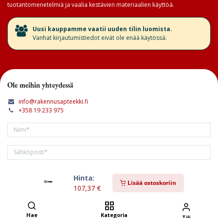
tuotantomenetelmiä ja vaalia kestävien materiaalien käyttöä.
​Uusi kauppamme vaatii uuden tilin luomista.
Vanhat kirjautumistiedot eivät ole enää käytössä.
Ole meihin yhteydessä
info@rakennusapteekki.fi
+358 19 233 975
Hinta:
Tilaa kirjeemme
Lisää ostoskoriin
107,37
€
Hae
Kategoria
Tili