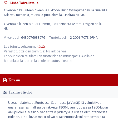
Lisää Toivelistalle
Ovenpainike uuteen oveen ja lukkoon. Kiinnitys läpimenevillä ruuveilla.
Niklattu messinki, mustalla puukahvalla. Sisältää ruuvit.
Ovenpainikkeen pituus 108mm, ulos seinästä 65mm. Levyjen halk.
48mm.
Viivakoodi:
6430076933676
Tuotekoodi:
12-2001-7073-9FNA
Lue toimitusehtomme
tästä
Varastotuotteiden toimitus: 1-3 arkipäivää
Loppuneiden tai tilattujen tuotteiden toimitusajat: 1-4 viikkoa
Mittatilatuilla tuotteilla ei ole palautusoikeutta.
Kuvaus
Tekniset tiedot
Useat helatehtaat Ruotsissa, Suomessa ja Venäjällä valmistivat
uusrenesanssimallisia painikkeita 1800-luvun lopussa ja 1900-luvun
alkupuolella. Mallit olivat erittäin pidettyjä ja useita oli tuotannossa
pitkään. 1900-luvun mallit olivat aikaisempia yksinkertaisempia ja