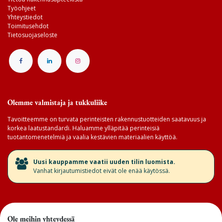
Työohjeet
Yhteystiedot
Toimitusehdot
Tietosuojaseloste
Olemme valmistaja ja tukkuliike
Tavoitteemme on turvata perinteisten rakennustuotteiden saatavuus ja
korkea laatustandardi. Haluamme ylläpitää perinteisiä
tuotantomenetelmiä ja vaalia kestävien materiaalien käyttöä.
​Uusi kauppamme vaatii uuden tilin luomista.
Vanhat kirjautumistiedot eivät ole enää käytössä.
Ole meihin yhteydessä