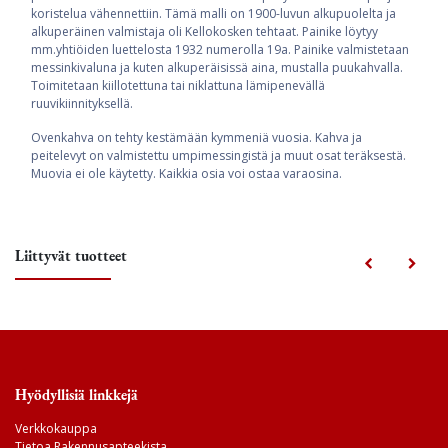
koristelua vähennettiin. Tämä malli on 1900-luvun alkupuolelta ja
alkuperäinen valmistaja oli Kellokosken tehtaat. Painike löytyy
mm.yhtiöiden luettelosta 1932 numerolla 19a. Painike valmistetaan
messinkivaluna ja kuten alkuperäisissä aina, mustalla puukahvalla.
Toimitetaan kiillotettuna tai niklattuna lämipenevällä
ruuvikiinnityksellä.
Ovenkahva on tehty kestämään kymmeniä vuosia. Kahva ja
peitelevyt on valmistettu umpimessingistä ja muut osat teräksestä.
Muovia ei ole käytetty. Kaikkia osia voi ostaa varaosina.
Liittyvät tuotteet
Hyödyllisiä linkkejä
Verkkokauppa
Tietoa Rakennusapteekista