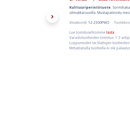
Kulttuuriperintötuote.
Sormihaka u
silmukkaruuvilla. Mustapatinoitu mess
Viivakoodi:
12-2300PMO
Tuotekoo
Lue toimitusehtomme
tästä
Varastotuotteiden toimitus: 1-3 arki
Loppuneiden tai tilattujen tuotteiden 
Mittatilatuilla tuotteilla ei ole palaut