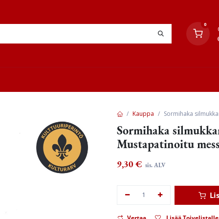
0
YHTEYSTIEDOT
TYÖOHJEET
JÄLLEENMYYJÄT
Kauppa
Sormihaka silmukkaru
Sormihaka silmukkaru
Mustapatinoitu mess
9,30
€
sis. ALV
Li
Vertaa
Lisää Toivelistalle