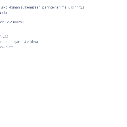
lkoikkunan sulkemiseen, perinteinen malli. Kiinnitys
inki.
di:
12-2300PMO
päivää
toimitusajat: 1-4 viikkoa
usoikeutta.