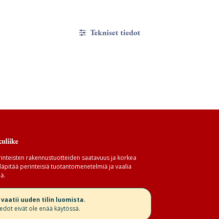
Tekniset tiedot
uliike
inteisten rakennustuotteiden saatavuus ja korkea
äpitää perinteisiä tuotantomenetelmiä ja vaalia
ä.
aatii uuden tilin luomista.
iedot eivät ole enää käytössä.