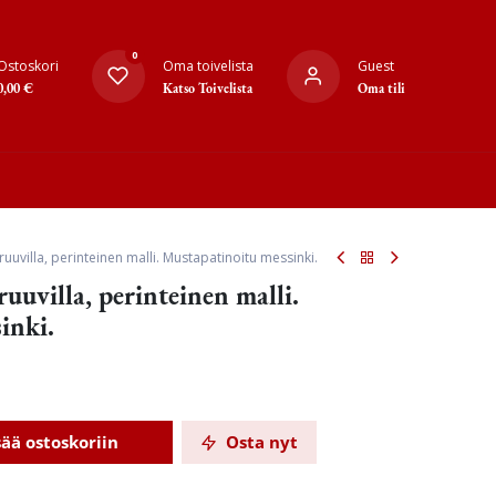
0
Ostoskori
Oma toivelista
Guest
0,00
€
Katso Toivelista
Oma tili
uvilla, perinteinen malli. Mustapatinoitu messinki.
uvilla, perinteinen malli.
inki.
sää ostoskoriin
Osta nyt