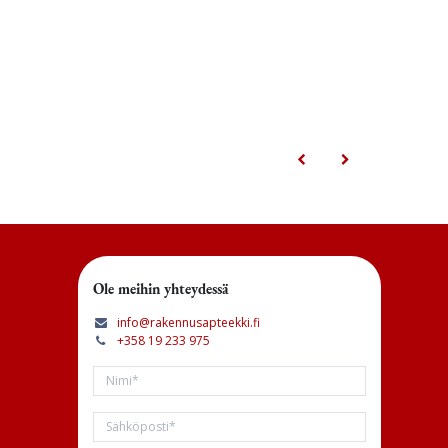
Ole meihin yhteydessä
info@rakennusapteekki.fi
+358 19 233 975