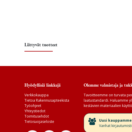
Liittyvät tuotteet
Hyödyllisiä linkkejä
Olemme valmistaja ja tukk
Verkkokauppa
Tavoitteemme on turvata per
Tietoa Rakennusapteekista
laatustandardi. Haluamme yll
Työohjeet
kestävien materiaalien käyttö
Yhteystiedot
Toimitusehdot
​Uusi kauppamme v
Tietosuojaseloste
Vanhat kirjautumist