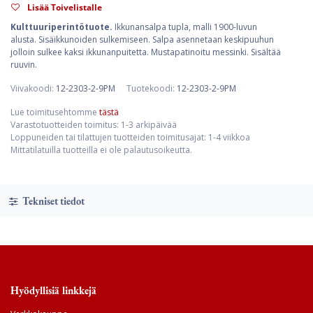
Lisää Toivelistalle
Kulttuuriperintötuote.
Ikkunansalpa tupla, malli 1900-luvun
alusta. Sisäikkunoiden sulkemiseen. Salpa asennetaan keskipuuhun
jolloin sulkee kaksi ikkunanpuitetta. Mustapatinoitu messinki. Sisältää
ruuvin.
Viivakoodi:
12-2303-2-9PM
Tuotekoodi:
12-2303-2-9PM
Lue toimitusehtomme
tästä
Varastotuotteiden toimitus: 1-3 arkipäivää
Loppuneiden tai tilattujen tuotteiden toimitusajat: 1-4 viikkoa
Mittatilatuilla tuotteilla ei ole palautusoikeutta.
Tekniset tiedot
Hyödyllisiä linkkejä