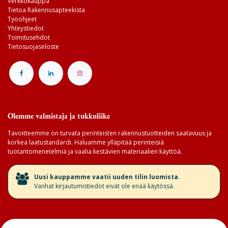
Verkkokauppa
Tietoa Rakennusapteekista
Työohjeet
Yhteystiedot
Toimitusehdot
Tietosuojaseloste
Olemme valmistaja ja tukkuliike
Tavoitteemme on turvata perinteisten rakennustuotteiden saatavuus ja
korkea laatustandardi. Haluamme ylläpitää perinteisiä
tuotantomenetelmiä ja vaalia kestävien materiaalien käyttöä.
​Uusi kauppamme vaatii uuden tilin luomista.
Vanhat kirjautumistiedot eivät ole enää käytössä.