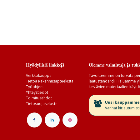
Hyödyllisiä linkkejä
Olemme valmistaja ja tukk
Verkkokauppa
Tavoitteemme on turvata per
Tietoa Rakennusapteekista
laatustandardi. Haluamme yll
Työohjeet
kestävien materiaalien käyttö
Yhteystiedot
Toimitusehdot
​Uusi kauppamme v
Tietosuojaseloste
Vanhat kirjautumist