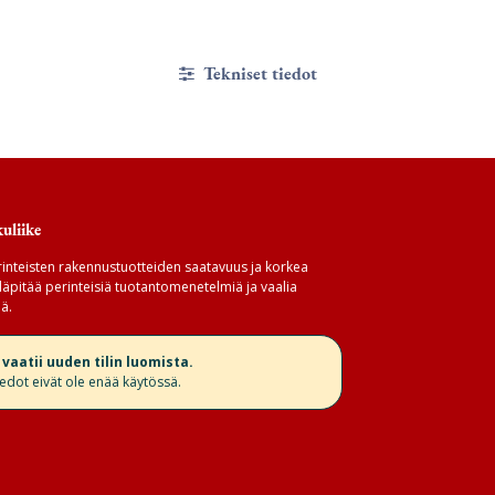
Tekniset tiedot
uliike
inteisten rakennustuotteiden saatavuus ja korkea
äpitää perinteisiä tuotantomenetelmiä ja vaalia
ä.
aatii uuden tilin luomista.
iedot eivät ole enää käytössä.