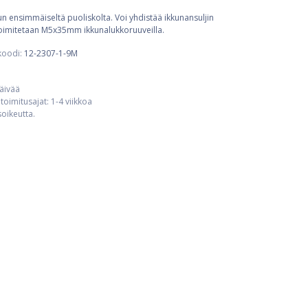
un ensimmäiseltä puoliskolta. Voi yhdistää ikkunansuljin
 Toimitetaan M5x35mm ikkunalukkoruuveilla.
koodi:
12-2307-1-9M
päivää
toimitusajat: 1-4 viikkoa
usoikeutta.