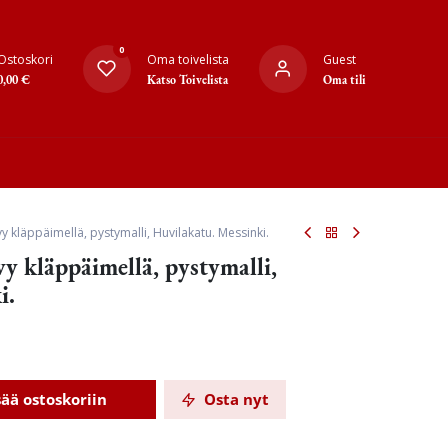
0
Ostoskori
Oma toivelista
Guest
0,00
€
Katso Toivelista
Oma tili
y kläppäimellä, pystymalli, Huvilakatu. Messinki.
y kläppäimellä, pystymalli,
i.
sää ostoskoriin
Osta nyt