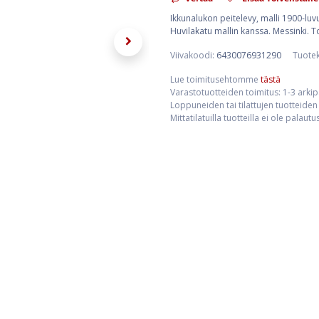
Ikkunalukon peitelevy, malli 1900-luv
Huvilakatu mallin kanssa. Messinki.
Viivakoodi:
6430076931290
Tuote
Lue toimitusehtomme
tästä
Varastotuotteiden toimitus: 1-3 arki
Loppuneiden tai tilattujen tuotteiden 
Mittatilatuilla tuotteilla ei ole palaut