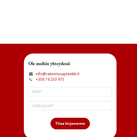
Ole meihin yhteydessä
info@rakennusapteekki.fi
+358 19 233 975
Tilaa kirjeemme