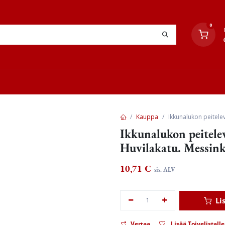
0
YHTEYSTIEDOT
TYÖOHJEET
JÄLLEENMYYJÄT
Kauppa
Ikkunalukon peitelev
Ikkunalukon peitelev
Huvilakatu. Messink
10,71
€
sis. ALV
Li
Vertaa
Lisää Toivelistalle