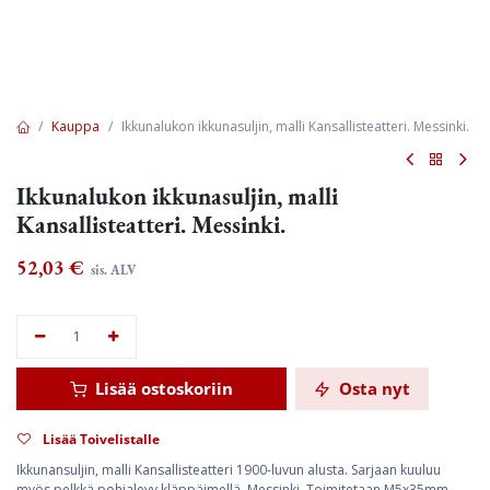
Kauppa
Ikkunalukon ikkunasuljin, malli Kansallisteatteri. Messinki.
Ikkunalukon ikkunasuljin, malli
Kansallisteatteri. Messinki.
52,03
€
sis. ALV
Lisää ostoskoriin
Osta nyt
Lisää Toivelistalle
Ikkunansuljin, malli Kansallisteatteri 1900-luvun alusta. Sarjaan kuuluu
myös pelkkä pohjalevy kläppäimellä. Messinki. Toimitetaan M5x35mm