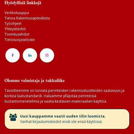
Hyödyllisiä linkkejä
Verkkokauppa
Tietoa Rakennusapteekista
Työohjeet
Yhteystiedot
Toimitusehdot
Tietosuojaseloste
Olemme valmistaja ja tukkuliike
Tavoitteemme on turvata perinteisten rakennustuotteiden saatavuus ja
korkea laatustandardi. Haluamme ylläpitää perinteisiä
tuotantomenetelmiä ja vaalia kestävien materiaalien käyttöä.
​Uusi kauppamme vaatii uuden tilin luomista.
Vanhat kirjautumistiedot eivät ole enää käytössä.