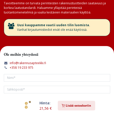
Tavoitteemme on turvata perinteisten rakennustuotteiden saatavuus ja
korkea laatustandardi. Haluamme ylläpitää perinteisiä
tuotantomenetelmiä ja vaalia kestävien materiaalien käyttöä.
​Uusi kauppamme vaatii uuden tilin luomista.
Vanhat kirjautumistiedot eivät ole enää käytössä.
Ole meihin yhteydessä
info@rakennusapteekki.fi
+358 19 233 975
Hinta:
Tilaa kirjeemme
Lisää ostoskoriin
21,56
€