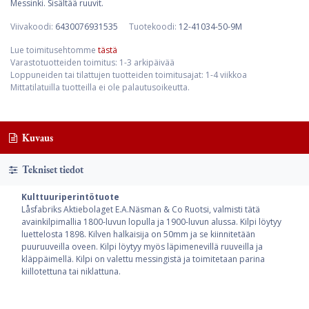
Messinki. Sisältää ruuvit.
Viivakoodi:
6430076931535
Tuotekoodi:
12-41034-50-9M
Lue toimitusehtomme
tästä
Varastotuotteiden toimitus: 1-3 arkipäivää
Loppuneiden tai tilattujen tuotteiden toimitusajat: 1-4 viikkoa
Mittatilatuilla tuotteilla ei ole palautusoikeutta.
Kuvaus
Tekniset tiedot
Kulttuuriperintötuote
Låsfabriks Aktiebolaget E.A.Näsman & Co Ruotsi, valmisti tätä
avainkilpimallia 1800-luvun lopulla ja 1900-luvun alussa. Kilpi löytyy
luettelosta 1898. Kilven halkaisija on 50mm ja se kiinnitetään
puuruuveilla oveen. Kilpi löytyy myös läpimenevillä ruuveilla ja
kläppäimellä. Kilpi on valettu messingistä ja toimitetaan parina
kiillotettuna tai niklattuna.