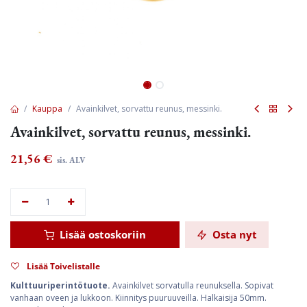
Kauppa
Avainkilvet, sorvattu reunus, messinki.
Avainkilvet, sorvattu reunus, messinki.
21,56
€
sis. ALV
Lisää ostoskoriin
Osta nyt
Lisää Toivelistalle
Kulttuuriperintötuote.
Avainkilvet sorvatulla reunuksella. Sopivat
vanhaan oveen ja lukkoon. Kiinnitys puuruuveilla. Halkaisija 50mm.