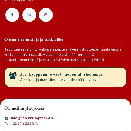
Olemme valmistaja ja tukkuliike
Tavoitteemme on turvata perinteisten rakennustuotteiden saatavuus ja
korkea laatustandardi. Haluamme ylläpitää perinteisiä
tuotantomenetelmiä ja vaalia kestävien materiaalien käyttöä.
​Uusi kauppamme vaatii uuden tilin luomista.
Vanhat kirjautumistiedot eivät ole enää käytössä.
Ole meihin yhteydessä
info@rakennusapteekki.fi
+358 19 233 975