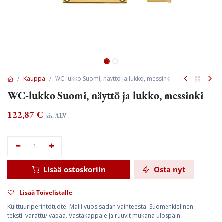
Kauppa
WC-lukko Suomi, näyttö ja lukko, messinki
WC-lukko Suomi, näyttö ja lukko, messinki
122,87
€
sis. ALV
Lisää ostoskoriin
Osta nyt
Lisää Toivelistalle
Kulttuuriperintötuote. Malli vuosisadan vaihteesta. Suomenkielinen
teksti: varattu/ vapaa. Vastakappale ja ruuvit mukana ulospäin