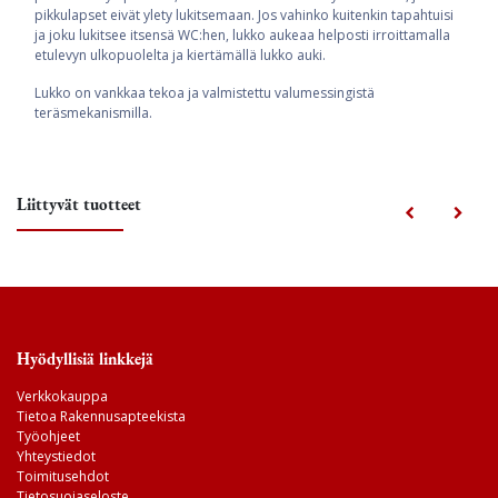
pikkulapset eivät ylety lukitsemaan. Jos vahinko kuitenkin tapahtuisi
ja joku lukitsee itsensä WC:hen, lukko aukeaa helposti irroittamalla
etulevyn ulkopuolelta ja kiertämällä lukko auki.
Lukko on vankkaa tekoa ja valmistettu valumessingistä
teräsmekanismilla.
Liittyvät tuotteet
Hyödyllisiä linkkejä
Verkkokauppa
Tietoa Rakennusapteekista
Työohjeet
Yhteystiedot
Toimitusehdot
Tietosuojaseloste