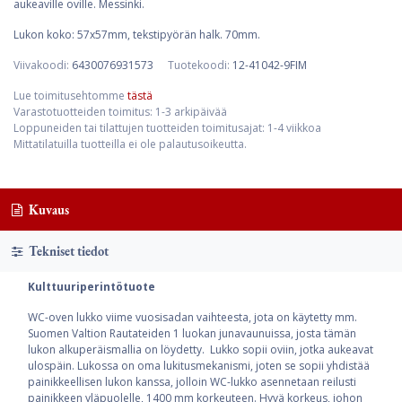
aukeaville oville. Messinki.
Lukon koko: 57x57mm, tekstipyörän halk. 70mm.
Viivakoodi:
6430076931573
Tuotekoodi:
12-41042-9FIM
Lue toimitusehtomme
tästä
Varastotuotteiden toimitus: 1-3 arkipäivää
Loppuneiden tai tilattujen tuotteiden toimitusajat: 1-4 viikkoa
Mittatilatuilla tuotteilla ei ole palautusoikeutta.
Kuvaus
Tekniset tiedot
Kulttuuriperintötuote
WC-oven lukko viime vuosisadan vaihteesta, jota on käytetty mm.
Suomen Valtion Rautateiden 1 luokan junavaunuissa, josta tämän
lukon alkuperäismallia on löydetty. Lukko sopii oviin, jotka aukeavat
ulospäin. Lukossa on oma lukitusmekanismi, joten se sopii yhdistää
painikkeellisen lukon kanssa, jolloin WC-lukko asennetaan reilusti
painikkeen yläpuolelle, 1400 mm korkeuteen. Hyvä korkeus, johon