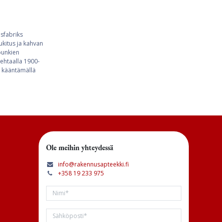
sfabriks
ukitus ja kahvan
punkien
ehtaalla 1900-
ä kääntämällä
Ole meihin yhteydessä
info@rakennusapteekki.fi
+358 19 233 975