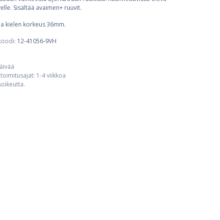
elle. Sisältää avaimen+ ruuvit.
a kielen korkeus 36mm.
koodi:
12-41056-9VH
päivää
toimitusajat: 1-4 viikkoa
usoikeutta.