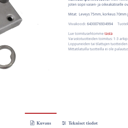
joten sopii vasen- ja oikeakätiselle ov
Mitat: Leveys 75mm, korkeus 70mm j
Viivakoodi:
6430076934994
Tuote
Lue toimitusehtomme
tästä
Varastotuotteiden toimitus: 1-3 arki
Loppuneiden tai tilattujen tuotteiden 
Mittatilatuilla tuotteilla ei ole palaut
Kuvaus
Tekniset tiedot