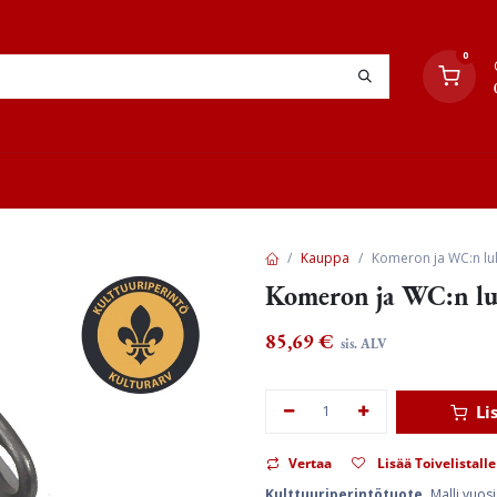
0
YHTEYSTIEDOT
TYÖOHJEET
JÄLLEENMYYJÄT
Kauppa
Komeron ja WC:n luk
Komeron ja WC:n lukk
85,69
€
sis. ALV
Li
Vertaa
Lisää Toivelistalle
Kulttuuriperintötuote.
Malli vuos