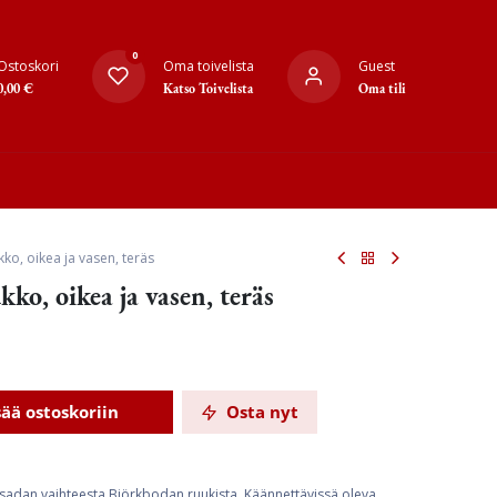
0
Ostoskori
Oma toivelista
Guest
0,00
€
Katso Toivelista
Oma tili
ko, oikea ja vasen, teräs
o, oikea ja vasen, teräs
sää ostoskoriin
Osta nyt
isadan vaihteesta Björkbodan ruukista. Käännettävissä oleva