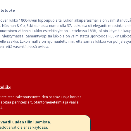
ntötuote
ven lukko 1800-luvun loppupuolelta. Lukon alkuperäismallia on valmistanut Lå
A. Näsman & Co, Eskilstunassa numerolla 37. Lukossa oli elegantti messinkinen l
uotoinen väännin. Lukko esiteltiin yhtiön luettelossa 1898, jolloin käymälä kau
li yleistymässä. Samantyyppisiä lukkoja on valmistettu Björkboda Ruukin Lukkot
elle saakka. Lukon mallia on nyt muutettu niin, että samaa lukkoa voi pohjalevy
ea- että vasenkätisissä ovissa.
uliike
inteisten rakennustuotteiden saatavuus ja korkea
äpitää perinteisiä tuotantomenetelmiä ja vaalia
ä.
aatii uuden tilin luomista.
iedot eivät ole enää käytössä.