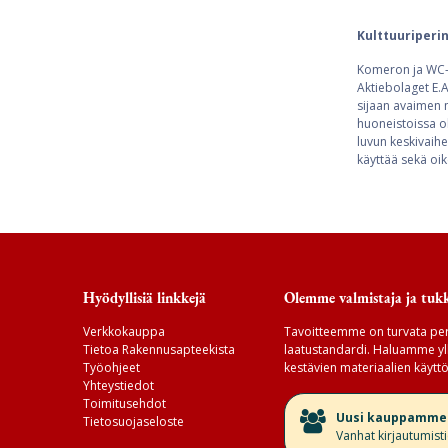
Kulttuuriperi
Komeron ja WC-o
Aktiebolaget E.
sijaan avaimen m
huoneistoissa o
luvun keskivaihe
käyttää sekä oik
Hyödyllisiä linkkejä
Olemme valmistaja ja tukk
Verkkokauppa
Tavoitteemme on turvata per
Tietoa Rakennusapteekista
laatustandardi. Haluamme yll
Työohjeet
kestävien materiaalien käyttö
Yhteystiedot
Toimitusehdot
​Uusi kauppamme v
Tietosuojaseloste
Vanhat kirjautumist