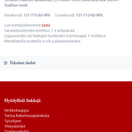
Sisältää ruuvit.
Viivakoodi:
131-710-80-9FN
Tuotekoodi:
131-710-80-9FN
Lue toimitusehtomme
tästä
Varastotuotteiden toimitus: 1-3 arkipäivää
Loppuneiden tai tilattujen tuotteiden toimitusajat: 1-4 viikkoa
Mittatilatuilla tuotteilla ei ole palautusoikeutta.
Tekniset tiedot
Hyödyllisiä linkkejä
Verkkokauppa
Tietoa Rakennusapteekista
Työohjeet
Yhteystiedot
Toimitusehdot