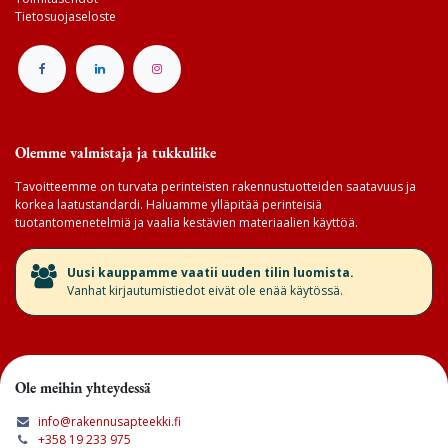
Tietosuojaseloste
Olemme valmistaja ja tukkuliike
Tavoitteemme on turvata perinteisten rakennustuotteiden saatavuus ja
korkea laatustandardi. Haluamme ylläpitää perinteisiä
tuotantomenetelmiä ja vaalia kestävien materiaalien käyttöä.
​Uusi kauppamme vaatii uuden tilin luomista.
Vanhat kirjautumistiedot eivät ole enää käytössä.
Ole meihin yhteydessä
info@rakennusapteekki.fi
+358 19 233 975