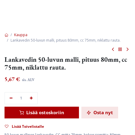
Kauppa
Lankavedin 50-luvun malli, pituus 80mm, cc 75mm, niklattu rauta.
Lankavedin 50-luvun malli, pituus 80mm, cc
75mm, niklattu rauta.
5,67
€
sis. ALV
Lisää ostoskoriin
Osta nyt
Lisää Toivelistalle
50-luvun mallinen lankavedin, CC-mitta 75mm, kokonaismitta: 80mm.