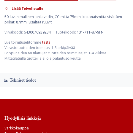
Lisää Toivelistalle
50-luvun mallinen lankavedin, CC-mitta 75mm, kokonaismitta sisältäen
prikat: 87mm. Sisältää ruuvit.
Viivakoodi:
6430076939234
Tuotekoodi:
131-711-87-9FN
Lue toimitusehtomme
tästä
Varastotuotteiden toimitus: 1-3 arkipäivää
Loppuneiden tai tilattujen tuotteiden toimitusajat: 1-4 viikkoa
Mittatilatuilla tuotteilla ei ole palautusoikeutta.
Tekniset tiedot
Hyödyllisiä linkkejä
Verkkokauppa