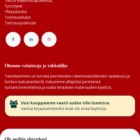
Tietoa Rakennusapteekista
Työohjeet
Yhteystiedot
Toimitusehdot
Tietosuojaseloste
Olemme valmistaja ja tukkuliike
Tavoitteemme on turvata perinteisten rakennustuotteiden saatavuus ja
korkea laatustandardi. Haluamme ylläpitää perinteisiä
tuotantomenetelmiä ja vaalia kestävien materiaalien käyttöä.
​Uusi kauppamme vaatii uuden tilin luomista.
Vanhat kirjautumistiedot eivät ole enää käytössä.
Ole meihin yhteydessä