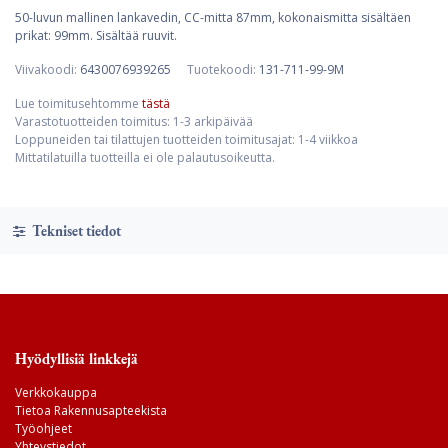
50-luvun mallinen lankavedin, CC-mitta 87mm, kokonaismitta sisältäen
prikat: 99mm. Sisältää ruuvit.
Viivakoodi:
6430076939265
Tuotekoodi:
131-711-99-9M
Lue toimitusehtomme
tästä
Varastotuotteiden toimitus: 1-3 arkipäivää
Loppuneiden tai tilattujen tuotteiden toimitusajat: 1-4 viikkoa
Mittatilatuilla tuotteilla ei ole palautusoikeutta.
Tekniset tiedot
Hyödyllisiä linkkejä
Verkkokauppa
Tietoa Rakennusapteekista
Työohjeet
Yhteystiedot