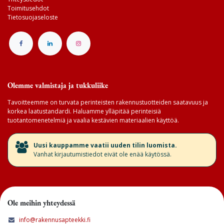
Toimitusehdot
Tietosuojaseloste
Olemme valmistaja ja tukkuliike
Tavoitteemme on turvata perinteisten rakennustuotteiden saatavuus ja
korkea laatustandardi. Haluamme ylläpitää perinteisiä
tuotantomenetelmiä ja vaalia kestävien materiaalien käyttöä.
​Uusi kauppamme vaatii uuden tilin luomista.
Vanhat kirjautumistiedot eivät ole enää käytössä.
Ole meihin yhteydessä
info@rakennusapteekki.fi