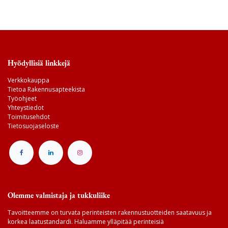
Hyödyllisiä linkkejä
Verkkokauppa
Tietoa Rakennusapteekista
Työohjeet
Yhteystiedot
Toimitusehdot
Tietosuojaseloste
Olemme valmistaja ja tukkuliike
Tavoitteemme on turvata perinteisten rakennustuotteiden saatavuus ja
korkea laatustandardi. Haluamme ylläpitää perinteisiä