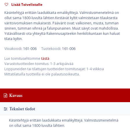
Lisää Toivelistalle
Käsintehtyjä erittäin laadukkaita emalikylttejä. Valmistusmenetelmä on
ollut sama 1800-luvulta lähtien.Kestävät kyltit valmistetaan tilauksesta
väritoivomuksien mukaisesti. Päävärit ovat: valkoinen, musta, tumman
sininen, tumman vihreä ja falunpunainen. Muut sävyt ovat mahdollisia.
Ystävällisesti ota yhteyttä Rakennusapteekin henkilökuntaan kun haluat
tilata kyltin.
Viivakoodi:
161-006
Tuotekoodi:
161-006
Lue toimitusehtomme
tästä
Varastotuotteiden toimitus: 1-3 arkipäivää
Loppuneiden tai tilattujen tuotteiden toimitusajat: 1-4 viikkoa
Mittatilatuilla tuotteilla ei ole palautusoikeutta.
Kuvaus
Tekniset tiedot
Käsintehtyjä erittäin laadukkaita emalikylttejä. Valmistusmenetelmä
on ollut sama 1800-luvulta lähtien.