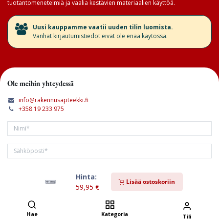
tuotantomenetelmiä ja vaalia kestävien materiaalien käyttöä.
​Uusi kauppamme vaatii uuden tilin luomista.
Vanhat kirjautumistiedot eivät ole enää käytössä.
Ole meihin yhteydessä
info@rakennusapteekki.fi
+358 19 233 975
Hinta:
Tilaa kirjeemme
Lisää ostoskoriin
59,95
€
Hae
Kategoria
Tili