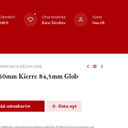
0
Ostoskori
Oma toivelista
Guest
0,00
€
Katso Toivelista
Oma tili
150mm Kierre 84,5mm Glob
150mm Kierre 84,5mm Glob
sää ostoskoriin
Osta nyt
ta tehtyjä valaisimia tuottava tehdas Pohjois-Euroopassa on