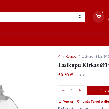
0
YHTEYSTIEDOT
TYÖOHJEET
JÄLLEENMYYJÄT
Kauppa
Lasikupu Kirkas Ø
Lasikupu Kirkas Ø
50,20
€
sis. ALV
Li
Vertaa
Lisää Toivelistalle
Korkealaatuisia painetusta posliinis