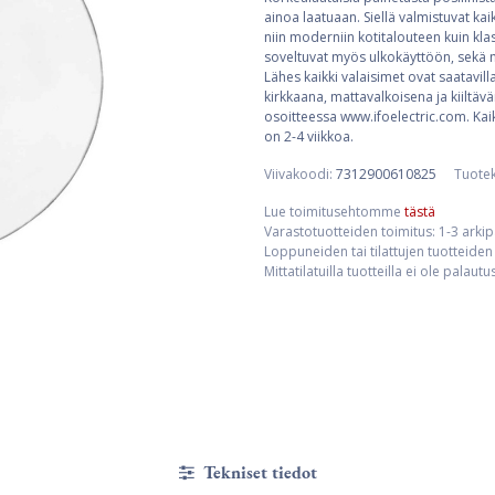
ainoa laatuaan. Siellä valmistuvat kaik
niin moderniin kotitalouteen kuin klass
soveltuvat myös ulkokäyttöön, sekä mä
Lähes kaikki valaisimet ovat saatavill
kirkkaana, mattavalkoisena ja kiiltävä
osoitteessa www.ifoelectric.com. Kaik
on 2-4 viikkoa.
Viivakoodi:
7312900610825
Tuote
Lue toimitusehtomme
tästä
Varastotuotteiden toimitus: 1-3 arki
Loppuneiden tai tilattujen tuotteiden 
Mittatilatuilla tuotteilla ei ole palaut
Tekniset tiedot