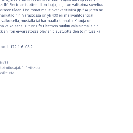
ki Ifö Electricin tuotteet. Ifön laaja ja ajaton valikoima soveltuu
iseen tilaan. Useimmat mallit ovat vesitiiviitä (ip-54), joten ne
rkätiloihin. Varastossa on yli 400 eri mallivaihtoehtoa!
a valkoisella, mustalla tai harmaalla kannalla. Kupuja on
nä valkoisena. Tutustu Ifö Electricin muihin valaisinmalleihin
kien Ifön ei-varastossa olevien tilaustuotteiden toimitusaika
koodi:
172-1-6108-2
päivää
toimitusajat: 1-4 viikkoa
usoikeutta.