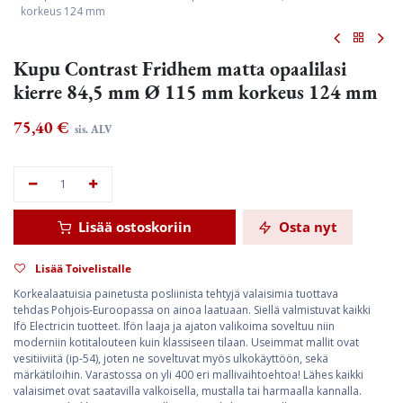
korkeus 124 mm
Kupu Contrast Fridhem matta opaalilasi
kierre 84,5 mm Ø 115 mm korkeus 124 mm
75,40
€
sis. ALV
Lisää ostoskoriin
Osta nyt
Lisää Toivelistalle
Korkealaatuisia painetusta posliinista tehtyjä valaisimia tuottava
tehdas Pohjois-Euroopassa on ainoa laatuaan. Siellä valmistuvat kaikki
Ifö Electricin tuotteet. Ifön laaja ja ajaton valikoima soveltuu niin
moderniin kotitalouteen kuin klassiseen tilaan. Useimmat mallit ovat
vesitiiviitä (ip-54), joten ne soveltuvat myös ulkokäyttöön, sekä
märkätiloihin. Varastossa on yli 400 eri mallivaihtoehtoa! Lähes kaikki
valaisimet ovat saatavilla valkoisella, mustalla tai harmaalla kannalla.