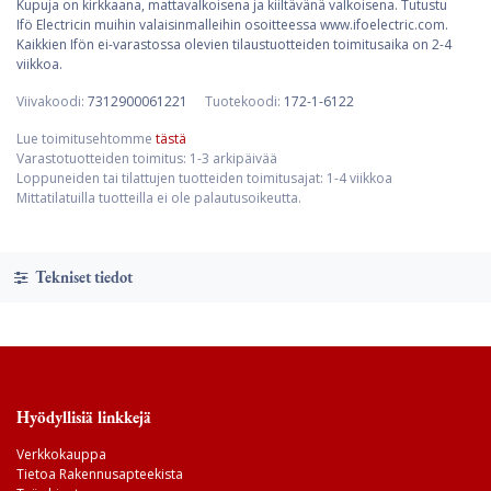
Kupuja on kirkkaana, mattavalkoisena ja kiiltävänä valkoisena. Tutustu
Ifö Electricin muihin valaisinmalleihin osoitteessa www.ifoelectric.com.
Kaikkien Ifön ei-varastossa olevien tilaustuotteiden toimitusaika on 2-4
viikkoa.
Viivakoodi:
7312900061221
Tuotekoodi:
172-1-6122
Lue toimitusehtomme
tästä
Varastotuotteiden toimitus: 1-3 arkipäivää
Loppuneiden tai tilattujen tuotteiden toimitusajat: 1-4 viikkoa
Mittatilatuilla tuotteilla ei ole palautusoikeutta.
Tekniset tiedot
Hyödyllisiä linkkejä
Verkkokauppa
Tietoa Rakennusapteekista