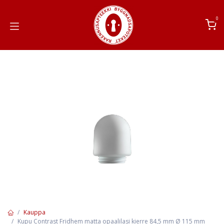
Siirry sisältöön
0
Kauppa
Kupu Contrast Fridhem matta opaalilasi kierre 84,5 mm Ø 115 mm