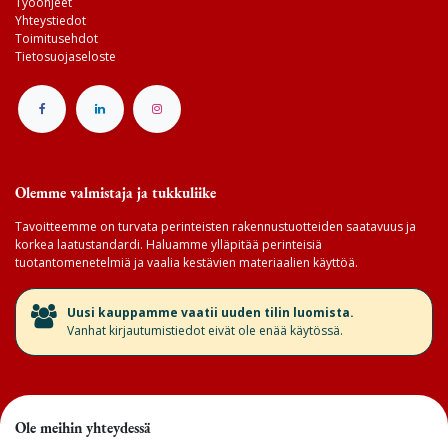
Työohjeet
Yhteystiedot
Toimitusehdot
Tietosuojaseloste
Olemme valmistaja ja tukkuliike
Tavoitteemme on turvata perinteisten rakennustuotteiden saatavuus ja
korkea laatustandardi. Haluamme ylläpitää perinteisiä
tuotantomenetelmiä ja vaalia kestävien materiaalien käyttöä.
​Uusi kauppamme vaatii uuden tilin luomista.
Vanhat kirjautumistiedot eivät ole enää käytössä.
Ole meihin yhteydessä