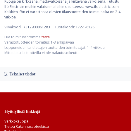
Kupuja on kirkkaana, mattavalkoisena ja kiiltävänä valkoisena. Tutustu
Ifö Electricin muihin valaisinmalleihin osoitteessa www.ifoelectric.com.
Kaikkien Ifön ei-varastossa olevien tilaustuotteiden toimitusaika on 2-4
viikkoa.
Viivakoodi:
7312900061283
Tuotekoodi:
172-1-6128
Lue toimitusehtomme
tästä
Varastotuotteiden toimitus: 1-3 arkipäivää
Loppuneiden tai tilattujen tuotteiden toimitusajat: 1-4 viikkoa
Mittatilatuilla tuotteilla ei ole palautusoikeutta.
Tekniset tiedot
Hyödyllisiä linkkejä
Verkkokauppa
Tietoa Rakennusapteekista