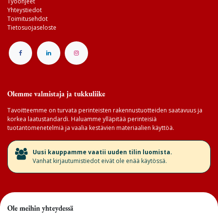
Työohjeet
Yhteystiedot
Toimitusehdot
Tietosuojaseloste
Olemme valmistaja ja tukkuliike
Tavoitteemme on turvata perinteisten rakennustuotteiden saatavuus ja
korkea laatustandardi. Haluamme ylläpitää perinteisiä
tuotantomenetelmiä ja vaalia kestävien materiaalien käyttöä.
​Uusi kauppamme vaatii uuden tilin luomista.
Vanhat kirjautumistiedot eivät ole enää käytössä.
Ole meihin yhteydessä