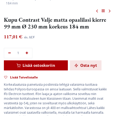
184 mm
Kupu Contrast Valje matta opaalilasi kierre
99 mm Ø 230 mm korkeus 184 mm
117,01
€
sis. ALV
Lisää ostoskoriin
Osta nyt
Lisää Toivelistalle
Korkealaatuisia painetusta posliinista tehtyjä valaisimia tuottava
tehdas Pohjois-Euroopassa on ainoa laatuaan. Siellä valmistuvat kaikki
Ifö Electricin tuotteet. Ifön laaja ja ajaton valikoima soveltuu niin
moderniin kotitalouteen kuin klassiseen tilaan. Useimmat mallit ovat
vesitiiviitä (ip-54), joten ne soveltuvat myös ulkokäyttöön, sekä
märkätiloihin. Varastossa on yli 400 eri mallivaihtoehtoa! Lähes kaikki
valaisimet ovat saatavilla valkoisella, mustalla tai harmaalla kannalla.