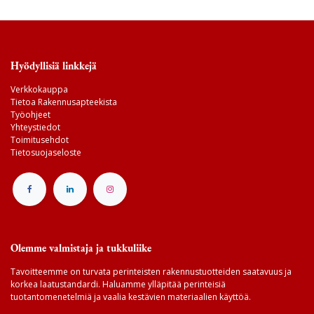
Hyödyllisiä linkkejä
Verkkokauppa
Tietoa Rakennusapteekista
Työohjeet
Yhteystiedot
Toimitusehdot
Tietosuojaseloste
Olemme valmistaja ja tukkuliike
Tavoitteemme on turvata perinteisten rakennustuotteiden saatavuus ja
korkea laatustandardi. Haluamme ylläpitää perinteisiä
tuotantomenetelmiä ja vaalia kestävien materiaalien käyttöä.