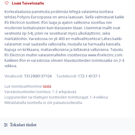
Lisää Toivelistalle
Korkealaatuisia painetusta posliinista tehtyjä valaisimia tuottava
tehdas Pohjois-Euroopassa on ainoa laatuaan. Siellä valmistuvat kaikki
Ifö Electricin tuotteet. Ifön laaja ja ajaton valikoima soveltuu niin
moderniin kotitalouteen kuin klassiseen tilaan. Useimmat mallit ovat
vesitiiviitä (ip-54), joten ne soveltuvat myös ulkokäyttöön, sekä
märkätiloihin. Varastossa on yli 400 eri mallivaihtoehtoa! Lähes kaikki
valaisimet ovat saatavilla valkoisella, mustalla tai harmaalla kannalla.
Kupuja on kirkkaana, mattavalkoisena ja kiiltävänä valkoisena. Tutustu
Ifö Electricin muihin valaisinmalleihin osoitteessa www.ifoelectric.com.
Kaikkien Ifön ei-varastossa olevien tilaustuotteiden toimitusaika on 2-4
viikkoa.
Viivakoodi:
7312906137104
Tuotekoodi:
172-1-6137-1
Lue toimitusehtomme
tästä
Varastotuotteiden toimitus: 1-3 arkipäivää
Loppuneiden tai tilattujen tuotteiden toimitusajat: 1-4 viikkoa
Mittatilatuilla tuotteilla ei ole palautusoikeutta.
Tekniset tiedot