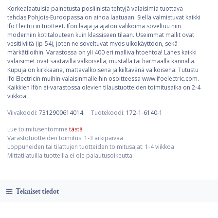
Korkealaatuisia painetusta posliinista tehtyjä valaisimia tuottava
tehdas Pohjois-Euroopassa on ainoa laatuaan. Siellä valmistuvat kaikki
Ifö Electricin tuotteet. Ifön laaja ja ajaton valikoima soveltuu niin
moderniin kotitalouteen kuin klassiseen tilaan. Useimmat mallit ovat
vesitiiviitä (ip-54), joten ne soveltuvat myös ulkokäyttöön, sekä
märkätiloihin. Varastossa on yli 400 eri mallivaihtoehtoa! Lähes kaikki
valaisimet ovat saatavilla valkoisella, mustalla tai harmaalla kannalla.
Kupuja on kirkkaana, mattavalkoisena ja kiiltävänä valkoisena. Tutustu
Ifö Electricin muihin valaisinmalleihin osoitteessa www.ifoelectric.com.
Kaikkien Ifön ei-varastossa olevien tilaustuotteiden toimitusaika on 2-4
viikkoa.
Viivakoodi:
7312900614014
Tuotekoodi:
172-1-6140-1
Lue toimitusehtomme
tästä
Varastotuotteiden toimitus: 1-3 arkipäivää
Loppuneiden tai tilattujen tuotteiden toimitusajat: 1-4 viikkoa
Mittatilatuilla tuotteilla ei ole palautusoikeutta.
Tekniset tiedot