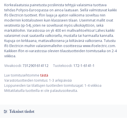
Korkealaatuisia painetusta posliinista tehtyjä valaisimia tuottava
tehdas Pohjois-Euroopassa on ainoa laatuaan. Siellä valmistuvat kaikki
Ifö Electricin tuotteet. Ifön laaja ja ajaton valikoima soveltuu niin
moderniin kotitalouteen kuin klassiseen tilaan. Useimmat mallit ovat
vesitiiviitä (ip-54), joten ne soveltuvat myös ulkokäyttöön, sekä
märkätiloihin. Varastossa on yli 400 eri mallivaihtoehtoa! Lähes kaikki
valaisimet ovat saatavilla valkoisella, mustalla tai harmaalla kannalla.
Kupuja on kirkkaana, mattavalkoisena ja kiiltävänä valkoisena. Tutustu
Ifö Electricin muihin valaisinmalleihin osoitteessa www.ifoelectric.com.
Kaikkien Ifön ei-varastossa olevien tilaustuotteiden toimitusaika on 2-4
viikkoa.
Viivakoodi:
7312901614112
Tuotekoodi:
172-1-6141-1
Lue toimitusehtomme
tästä
Varastotuotteiden toimitus: 1-3 arkipäivää
Loppuneiden tai tilattujen tuotteiden toimitusajat: 1-4 viikkoa
Mittatilatuilla tuotteilla ei ole palautusoikeutta.
Tekniset tiedot